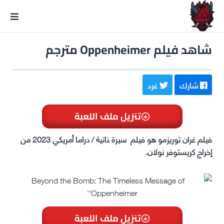
GxmeDope
شاهد فيلم Oppenheimer مترجم
شارك
غرد
تنزيل ملف اللعبة
فيلم غران توريزمو هو فيلم سيرة ذاتية / دراما أمريكي 2023 من
إخراج كريستوفر نولان.
تنزيل ملف اللعبة