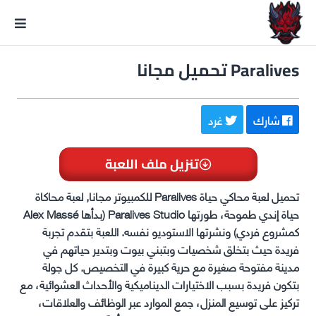
GxmeDope
Paralives تحميل مجانا
شارك
غرد
تنزيل ملف اللعبة
تحميل لعبة محاكي حياة Paralives للكمبيوتر مجانا, لعبة محاكاة
حياة إندي طموحة، طورتها Paralives Studio (بدأها Alex Massé
كمشروع فردي) ونشرتها الاستوديو نفسه. اللعبة بتقدم تجربة
فريدة حيث بتخلق شخصيات وبتبني بيوت وبتدير حياتهم في
مدينة مفتوحة صغيرة مع حرية كبيرة في التخصيص. كل جولة
بتكون فريدة بسبب الاختيارات الديناميكية والأحداث العشوائية، مع
تركيز على توسيع المنزل، جمع الموارد عبر الوظائف والعلاقات،