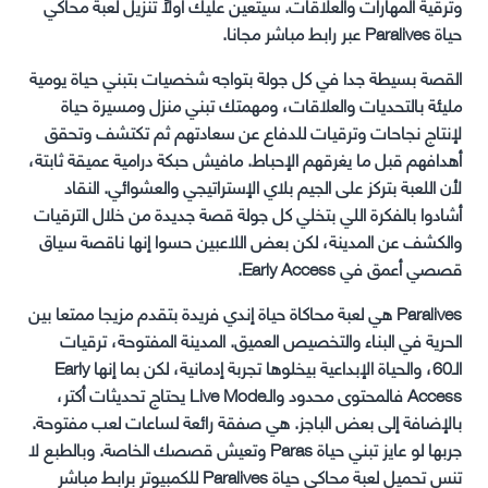
وترقية المهارات والعلاقات. سيتعين عليك أولاً تنزيل لعبة محاكي
حياة Paralives عبر رابط مباشر مجانا.
القصة بسيطة جدا في كل جولة بتواجه شخصيات بتبني حياة يومية
مليئة بالتحديات والعلاقات، ومهمتك تبني منزل ومسيرة حياة
لإنتاج نجاحات وترقيات للدفاع عن سعادتهم ثم تكتشف وتحقق
أهدافهم قبل ما يغرقهم الإحباط. مافيش حبكة درامية عميقة ثابتة،
لأن اللعبة بتركز على الجيم بلاي الإستراتيجي والعشوائي. النقاد
أشادوا بالفكرة اللي بتخلي كل جولة قصة جديدة من خلال الترقيات
والكشف عن المدينة، لكن بعض اللاعبين حسوا إنها ناقصة سياق
قصصي أعمق في Early Access.
Paralives هي لعبة محاكاة حياة إندي فريدة بتقدم مزيجا ممتعا بين
الحرية في البناء والتخصيص العميق. المدينة المفتوحة، ترقيات
الـ60، والحياة الإبداعية بيخلوها تجربة إدمانية، لكن بما إنها Early
Access فالمحتوى محدود والـLive Mode يحتاج تحديثات أكتر،
بالإضافة إلى بعض الباجز. هي صفقة رائعة لساعات لعب مفتوحة.
جربها لو عايز تبني حياة Paras وتعيش قصصك الخاصة. وبالطبع لا
تنس تحميل لعبة محاكي حياة Paralives للكمبيوتر برابط مباشر