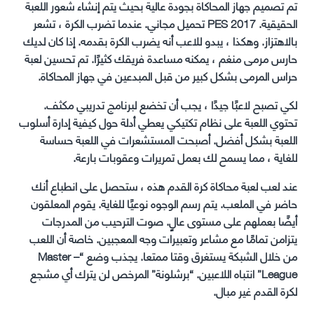
تم تصميم جهاز المحاكاة بجودة عالية بحيث يتم إنشاء شعور اللعبة
الحقيقية. PES 2017 تحميل مجاني. عندما تضرب الكرة ، تشعر
بالاهتزاز. وهكذا ، يبدو للاعب أنه يضرب الكرة بقدمه. إذا كان لديك
حارس مرمى منغم ، يمكنه مساعدة فريقك كثيرًا. تم تحسين لعبة
حراس المرمى بشكل كبير من قبل المبدعين في جهاز المحاكاة.
لكي تصبح لاعبًا جيدًا ، يجب أن تخضع لبرنامج تدريبي مكثف.
تحتوي اللعبة على نظام تكتيكي يعطي أدلة حول كيفية إدارة أسلوب
اللعبة بشكل أفضل. أصبحت المستشعرات في اللعبة حساسة
للغاية ، مما يسمح لك بعمل تمريرات وعقوبات بارعة.
عند لعب لعبة محاكاة كرة القدم هذه ، ستحصل على انطباع أنك
حاضر في الملعب. يتم رسم الوجوه نوعيًا للغاية. يقوم المعلقون
أيضًا بعملهم على مستوى عالٍ. صوت الترحيب من المدرجات
يتزامن تمامًا مع مشاعر وتعبيرات وجه المعجبين. خاصة أن اللعب
من خلال الشبكة يستغرق وقتا ممتعا. يجذب وضع “Master –
League” انتباه اللاعبين. “برشلونة” المرخص لن يترك أي مشجع
لكرة القدم غير مبال.