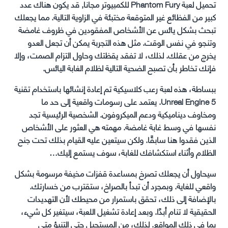
تحميل لعبة Phantom Fury للكمبيوتر مجانا, قد يكون هناك عدد
كبير من الفظائع غير المتوقعة مختبئة في الزاوية التالية. مما يجعلك
تبحث بشكل يائس عن الأشخاص المفقودين في ظروف غامضة
وتنجو في نفس الوقت. مثل هذه التجربة يمكن أن تجعل العدو
يخرج من عقلك. لذلك، لا تفقد يقظتك وحاول التزام الصمت، وإلا
فإنك تخاطر بأن تصبح الضحية التالية لظلام الغابة اليائس.
ببساطة، هذه لعبة رعب كلاسيكية تم إعادة إنشائها باستخدام تقنية
Unreal Engine 5. يعتمد على رسومات واقعية إلى حد ما
ومخاوف ديناميكية ودعم الميكروفون. الشخصية الرئيسية تجد
نفسها في وسط غابة غامضة. مهمته هي العثور على الأشخاص
الذين فقدوا هنا سابقًا. ولكن سيتعين عليه القيام بذلك تحت جنح
الظلام وأثناء استكشافك للغابة، سوف يستمع إليك…
سيحاول أن يجعلك تصرخ بمساعدة قفزات مخيفة مرسومة بشكل
واقعي للغاية. وبمجرد أن تبدأ بالصراخ، ستقترب من خسارتك.
بالإضافة إلى ذلك، تحقق باستمرار من محيطك لأن التهديدات
الحقيقية لا تنام أبدًا. وبعد إعادة تشغيل اللعبة، سيتغير كل شيء،
بما في ذلك المواقع. لذلك، من المستحيل حتى التنبؤ متى