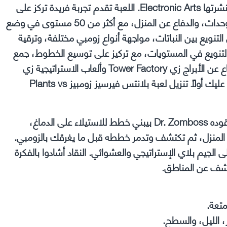
طورتها PopCap Games كريماستر طموح للعبة الأصلية ونشرتها Electronic Arts. اللعبة تقدم تجربة فريدة تركز على
وضع النباتات في خطوط لجمع الشمس، إنتاج المزيد من الوحدات، والدفاع عن المنزل، مع أكثر من 50 مستوى في وضع
ز على التنويع بين النباتات، مواجهة أنواع زومبي مختلفة، وترقية
لتنويع في المستويات، مع تركيز على توسيع الخطوط، جمع
الشمس، وترقية النباتات. اللعبة بتشبه مزيج بين ألعاب الدفاع عن الأبراج زي Tower Factory وألعاب الاستراتيجية زي
Bloons TD، لكن مع عناصر فكاهية للإعادة اللعب. سيتعين عليك أولاً تنزيل لعبة بلانتس فيرسيز زومبيز Plants vs
القصة بسيطة جدا في كل مستوى، بتواجه جيش زومبي بيقوده Dr. Zomboss بيبني خطط للاستيلاء على الدماغ،
 المنزل، ثم تكتشف وتدمر خططه قبل ما يغرقك بالزومبي.
الجيم بلاي الإستراتيجي والعشوائي. النقاد أشادوا بالفكرة
كشف عن المناطق.
متعة.
 الليل، والسطح.