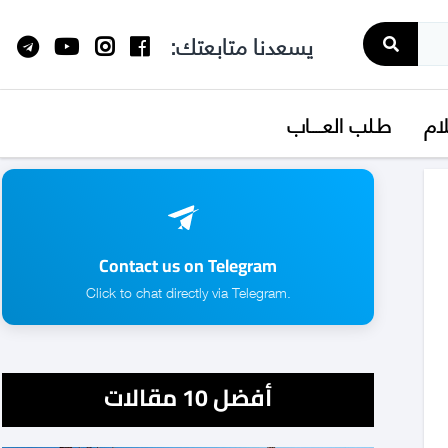
يسعدنا متابعتك:
لام
طـلب العــــاب
Contact us on Telegram
.Click to chat directly via Telegram
أفضل 10 مقالات