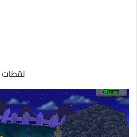
لقطات م