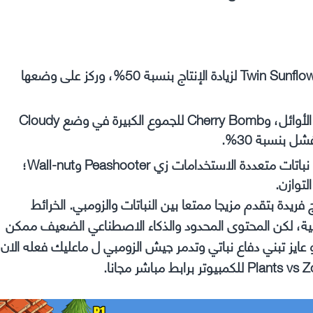
تحسين جمع الشمس: ابدأ بـSunflower ثم استخدم Twin Sunflower لزيادة الإنتاج بنسبة 50%، وركز على وضعها
مواجهة أنواع الزومبي: استخدم Potato Mine للزومبي الأوائل، وCherry Bomb للجموع الكبيرة في وضع Cloudy
تجنب التكرار: في Rest In Peace (permadeath)، اختر نباتات متعددة الاستخدامات زي Peashooter وWall-nut؛
لعبة دفاع عن الأبراج فريدة بتقدم مزيجا ممتعا بين النباتات والزومبي. الخرائط
خلوها تجربة إدمانية، لكن المحتوى المحدود والذكاء الاصطناعي الضعيف ممكن
يز تبني دفاع نباتي وتدمر جيش الزومبي ل ماعليك فعله الان