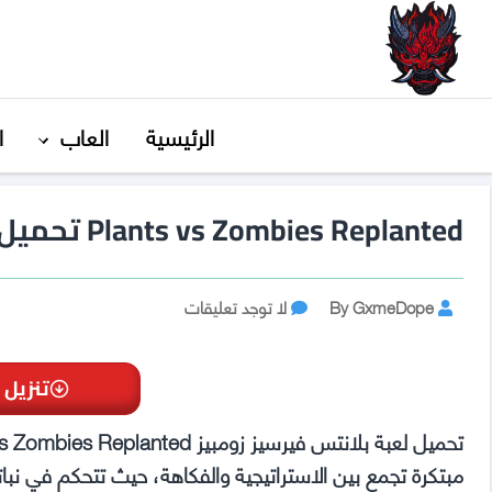
GxmeDope
الرئيسية
العاب
ا
Plants vs Zombies Replanted تحميل مجانا
Post
على
By GxmeDope
لا توجد تعليقات
Plants
author
vs
Zombies
تنزيل 
Replanted
تحميل
مجانا
مبتكرة تجمع بين الاستراتيجية والفكاهة، حيث تتحكم في نبا