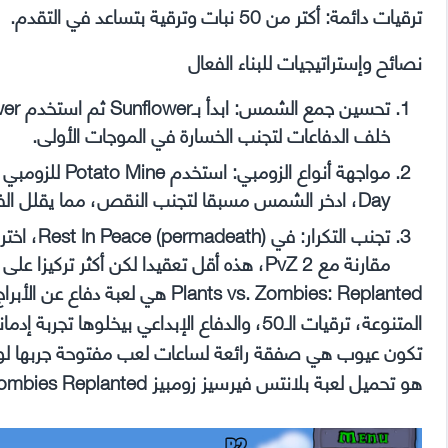
ترقيات دائمة: أكتر من 50 نبات وترقية بتساعد في التقدم.
نصائح وإستراتيجيات للبناء الفعال
خلف الدفاعات لتجنب الخسارة في الموجات الأولى.
Day، ادخر الشمس مسبقا لتجنب النقص، مما يقلل الفشل بنسبة 30%.
مقارنة مع PvZ 2، هذه أقل تعقيدا لكن أكثر تركيزا على التوازن.
Plants vs. Zombies: Replanted هي 
المتنوعة، ترقيات الـ50، والدفاع الإبداعي بي
تكون عيوب هي صفقة رائعة لساعات لعب مفتوحة جربها لو عا
هو تحميل لعبة بلانتس فيرسيز زومبيز Plants vs Zombies Replanted للكمبيوتر برابط مباشر مجانا.