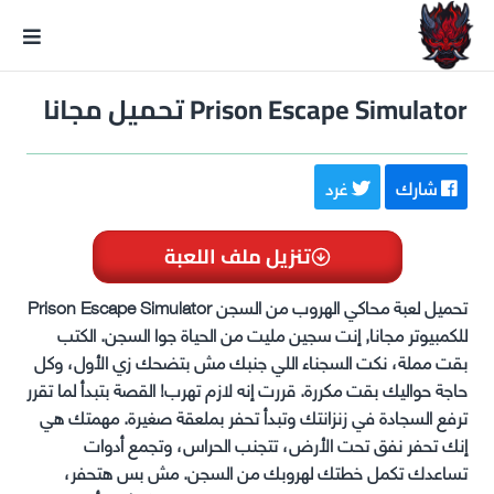
GxmeDope
Prison Escape Simulator تحميل مجانا
شارك
غرد
تنزيل ملف اللعبة
تحميل لعبة محاكي الهروب من السجن Prison Escape Simulator
للكمبيوتر مجانا, إنت سجين مليت من الحياة جوا السجن. الكتب
بقت مملة، نكت السجناء اللي جنبك مش بتضحك زي الأول، وكل
حاجة حواليك بقت مكررة. قررت إنه لازم تهرب! القصة بتبدأ لما تقرر
ترفع السجادة في زنزانتك وتبدأ تحفر بملعقة صغيرة. مهمتك هي
إنك تحفر نفق تحت الأرض، تتجنب الحراس، وتجمع أدوات
تساعدك تكمل خطتك لهروبك من السجن. مش بس هتحفر،