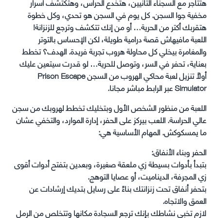
هتتاجر مع السجناء التانيين، هتخدع الحراس، وهتكتشف أسرار
مخفية جوا السجن. كل يوم في السجن هو تحدي، وكل خطوة
هتقربك أكتر من الحرية… أو من إنك تتكشف وترجع للزنزانة!
اللعبة مافيهاش قصة درامية طويلة، لكن الإحساس بالتوتر
والمغامرة بيخلي كل محاولة هروب تجربة فريدة. الهدف؟ تخطط
بعناية، تحفر في السر، وتوصل للحرية… لو قدرت سيتعين عليك
أولاً تنزيل لعبة محاكي الهروب من السجن Prison Escape
Simulator عبر الرابط مباشر مجانا.
اللعبة من منظور الشخص الأول وبتخليك تخطط لهروبك من سجن
عالي الحراسة. اللعب بيركز على الحفر، إدارة الموارد، والتخفي عشان
ما يمسكوكش. المهام الأساسية هي:
الحفر وبناء الأنفاق:
بتبدأ بأدوات بسيطة زي ملعقة صغيرة، وبعدين بتفتح أدوات أقوى
زي المجرفة، الديناميت، أو عصايا التوهج.
بتحفر أنفاق تحت زنزانتك بناءً على رسايل بتديك إرشادات عن
العمق والاتجاه.
لازم تخبي نشاطك بإنك ترجع السجادة مكانها وتتخلص من الرمل