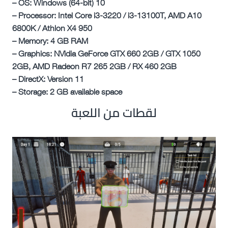
– OS: Windows (64-bit) 10
– Processor: Intel Core i3-3220 / i3-13100T, AMD A10
6800K / Athlon X4 950
– Memory: 4 GB RAM
– Graphics: NVidia GeForce GTX 660 2GB / GTX 1050
2GB, AMD Radeon R7 265 2GB / RX 460 2GB
– DirectX: Version 11
– Storage: 2 GB available space
لقطات من اللعبة