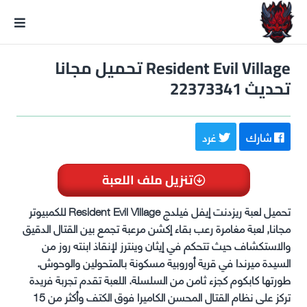
GxmeDope
Resident Evil Village تحميل مجانا
تحديث 22373341
شارك
غرد
تنزيل ملف اللعبة
تحميل لعبة ريزدنت إيفل فيلدج Resident Evil Village للكمبيوتر
مجانا, لعبة مغامرة رعب بقاء إكشن مرعبة تجمع بين القتال الدقيق
والاستكشاف حيث تتحكم في إيثان وينترز لإنقاذ ابنته روز من
السيدة ميرندا في قرية أوروبية مسكونة بالمتحولين والوحوش.
طورتها كابكوم كجزء ثامن من السلسلة. اللعبة تقدم تجربة فريدة
تركز على نظام القتال المحسن الكاميرا فوق الكتف وأكثر من 15