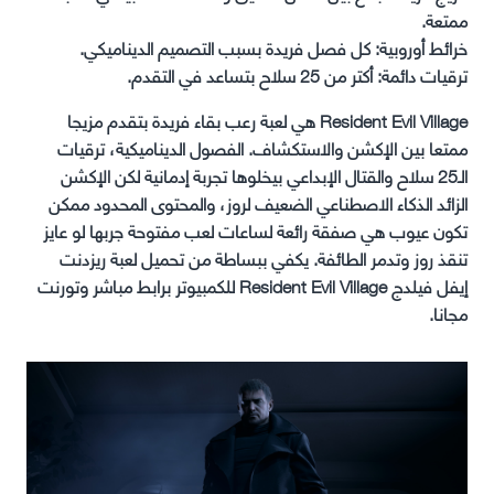
ممتعة.
خرائط أوروبية: كل فصل فريدة بسبب التصميم الديناميكي.
ترقيات دائمة: أكتر من 25 سلاح بتساعد في التقدم.
Resident Evil Village هي لعبة رعب بقاء فريدة بتقدم مزيجا
ممتعا بين الإكشن والاستكشاف. الفصول الديناميكية، ترقيات
الـ25 سلاح والقتال الإبداعي بيخلوها تجربة إدمانية لكن الإكشن
الزائد الذكاء الاصطناعي الضعيف لروز، والمحتوى المحدود ممكن
تكون عيوب هي صفقة رائعة لساعات لعب مفتوحة جربها لو عايز
تنقذ روز وتدمر الطائفة. يكفي ببساطة من تحميل لعبة ريزدنت
إيفل فيلدج Resident Evil Village للكمبيوتر برابط مباشر وتورنت
مجانا.