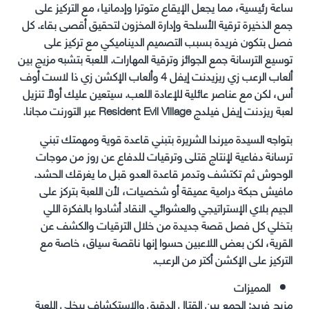
ساعة رئيسية، مما يجعل الإيقاع متوترا وإدمانيا، مع التركيز على
جمع الذخيرة ترقية الأسلحة وإدارة المخزون لتحقيق أقصى بقاء. كل
فصل بتكون فريدة بسبب التصميم الديناميكي مع تركيز على
توسيع الترسانة جمع الجوائز وترقية المهارات. اللعبة بتشبه مزيج بين
ألعاب الرعب زي ريزيدنت إيفل 4 وألعاب الإكشن زي ذا لاست أوف
أس، لكن مع عناصر عائلية للإعادة اللعب. سيتعين عليك أولاً تنزيل
لعبة ريزدنت إيفل فيلدج Resident Evil Village عبر التورنت مجانا.
بتواجه السيدة ميرندا الشريرة بتبني قاعدة قوية ومهمتك تبني
ترسانة دفاعية لإنتاج قتلى وترقيات للدفاع عن روز من موجات
الوحوش ثم تكتشف وتدمر قاعدة العدو قبل ما يغرقك الحشد.
مافيش حبكة درامية عميقة أو شخصيات، لأن اللعبة بتركز على
الجيم بلاي الإستراتيجي والعشوائي. النقاد أشادوا بالفكرة اللي
بتخلي كل فصل قصة جديدة من خلال الترقيات والكشف عن
القرية، لكن بعض اللاعبين حسوا إنها ناقصة سياق، خاصة مع
التركيز على الإكشن أكتر من الرعب.
المميزات
مزيج فريد: الجمع بين القتال الدقيق والاستكشاف بيخلي اللعبة