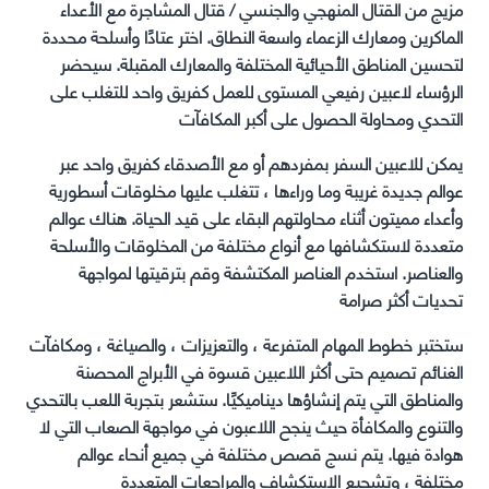
مزيج من القتال المنهجي والجنسي / قتال المشاجرة مع الأعداء
الماكرين ومعارك الزعماء واسعة النطاق. اختر عتادًا وأسلحة محددة
لتحسين المناطق الأحيائية المختلفة والمعارك المقبلة. سيحضر
الرؤساء لاعبين رفيعي المستوى للعمل كفريق واحد للتغلب على
التحدي ومحاولة الحصول على أكبر المكافآت
يمكن للاعبين السفر بمفردهم أو مع الأصدقاء كفريق واحد عبر
عوالم جديدة غريبة وما وراءها ، تتغلب عليها مخلوقات أسطورية
وأعداء مميتون أثناء محاولتهم البقاء على قيد الحياة. هناك عوالم
متعددة لاستكشافها مع أنواع مختلفة من المخلوقات والأسلحة
والعناصر. استخدم العناصر المكتشفة وقم بترقيتها لمواجهة
تحديات أكثر صرامة
ستختبر خطوط المهام المتفرعة ، والتعزيزات ، والصياغة ، ومكافآت
الغنائم تصميم حتى أكثر اللاعبين قسوة في الأبراج المحصنة
والمناطق التي يتم إنشاؤها ديناميكيًا. ستشعر بتجربة اللعب بالتحدي
والتنوع والمكافأة حيث ينجح اللاعبون في مواجهة الصعاب التي لا
هوادة فيها. يتم نسج قصص مختلفة في جميع أنحاء عوالم
مختلفة ، وتشجيع الاستكشاف والمراجعات المتعددة