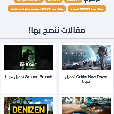
تحميل لعبة Remnant II للكمبيوتر
تحميل لعبة Remnant II للكمبيوتر برابط مباشر وتورنت
مقالات ننصح بها!
Osiris: New Dawn تحميل
Ground Branch تحميل مجانا
مجانا