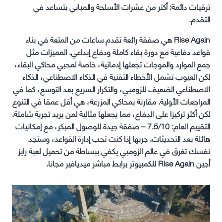
ترقيات دائمة: أكتر من عشرات الأسلحة والمباني بتساعد في
التقدم.
Rise Again هي صفقة رائعة تقدم ساعات من المتعة في بناء
قواعد دفاعية مع دورة بقاء كاملة ودفاع إبداعي. المميزات مثل
جمع الموارد والموجات تجعلها إدمانية، خاصة لمحبي محاكي البقاء،
لكن العيوب تشمل الأخطاء التقنية في الذكاء الاصطناعي، الذكاء
الاصطناعي الضعيف للزومبي، والتكرار السريع بعد التوسع، كما في
المراجعات الأولية. مقارنة بمحاكي المزرعة، هي أقل عمقا في التنوع
لكن أكثر تركيزا على الدفاع، مما يجعلها مثالية لمن يريد تجربة شاملة.
التقييم العام: 7.5/10 – صفقة جيدة للوصول المبكر، مع إمكانيات
هائلة بعد التحديثات. جربها إذا كنت تحب إدارة القواعد، وستجد
نفسك تغرق في عالم الزومبي يكفي ببساطة من تحميل لعبة رايز
أجين Rise Again للكمبيوتر برابط مباشر ميديافير مجانا.