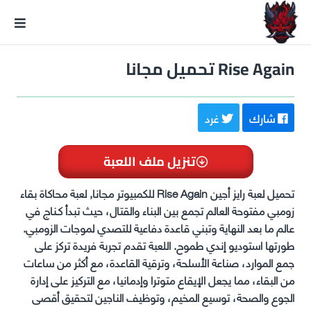
GxmeDope
Rise Again تحميل مجانا
شارك
غرد
تنزيل ملف اللعبة
تحميل لعبة رايز أجين Rise Again للكمبيوتر مجانا, لعبة محاكاة بقاء
زومبي مفتوحة العالم تجمع بين البناء والقتال، حيث تبدأ كـناج في
عالم ما بعد النهاية وتبني قاعدة دفاعية للتصدي لموجات الزومبي.
طورتها استوديو إندي طموح. اللعبة تقدم تجربة فريدة تركز على
جمع الموارد، صناعة الأسلحة، وترقية القاعدة، مع أكثر من ساعات
من البقاء، مما يجعل الإيقاع متوترا وإدمانيا، مع التركيز على إدارة
الجوع والصحة، توسيع المخيم، وتوظيف الناجين لتحقيق أقصى