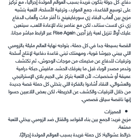
دفاع. كل جولة بتكون فريدة بسبب العوالم المولدة إجرائيا، مع تركيز
على توسيع القاعدة، جمع الموارد، وترقية الأسلحة. اللعبة بتشبه
مزيج بين ألعاب البقاء زي سورفايفينج ذا أفتر ماث وألعاب الدفاع
زي ذي لاست ستاند، لكن مع عناصر بناء للإعادة اللعب. سيتعين
عليك أولاً تنزيل لعبة رايز أجين Rise Again عبر الرابط مباشر مجانا.
القصة بسيطة جدا في كل حملة، بتواجه نهاية العالم مليئة بالزومبي
اللي بيبني جيوشا قوية، ومهمتك تبني قاعدة دفاعية لإنتاج أسلحة
وترقيات للدفاع عن مخيمك من موجات الوحوش، ثم تكتشف
وتدمر مصدر الوباء قبل ما يغرقك الحشد. مافيش حبكة درامية
عميقة أو شخصيات، لأن اللعبة بتركز على الجيم بلاي الإستراتيجي
والعشوائي. النقاد أشادوا بالفكرة اللي بتخلي كل حملة قصة جديدة
من خلال الترقيات والكشف عن الخريطة، لكن بعض اللاعبين حسوا
إنها ناقصة سياق قصصي.
المميزات
مزيج فريد: الجمع بين بناء القواعد والقتال ضد الزومبي بيخلي اللعبة
ممتعة.
خرائط عشوائية: كل حملة فريدة بسبب العوالم المولدة إجرائيًا.