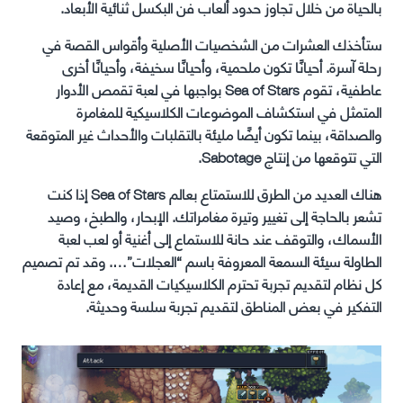
بالحياة من خلال تجاوز حدود ألعاب فن البكسل ثنائية الأبعاد.
ستأخذك العشرات من الشخصيات الأصلية وأقواس القصة في
رحلة آسرة. أحيانًا تكون ملحمية، وأحيانًا سخيفة، وأحيانًا أخرى
عاطفية، تقوم Sea of Stars بواجبها في لعبة تقمص الأدوار
المتمثل في استكشاف الموضوعات الكلاسيكية للمغامرة
والصداقة، بينما تكون أيضًا مليئة بالتقلبات والأحداث غير المتوقعة
التي تتوقعها من إنتاج Sabotage.
هناك العديد من الطرق للاستمتاع بعالم Sea of Stars إذا كنت
تشعر بالحاجة إلى تغيير وتيرة مغامراتك. الإبحار، والطبخ، وصيد
الأسماك، والتوقف عند حانة للاستماع إلى أغنية أو لعب لعبة
الطاولة سيئة السمعة المعروفة باسم “العجلات”…. وقد تم تصميم
كل نظام لتقديم تجربة تحترم الكلاسيكيات القديمة، مع إعادة
التفكير في بعض المناطق لتقديم تجربة سلسة وحديثة.