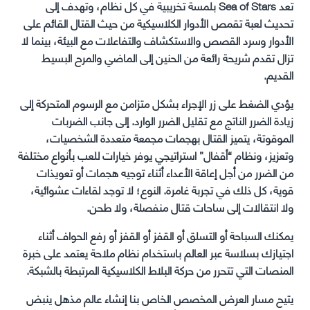
تعد Sea of Stars بلمسة تخريبية في كل نظام، وتهدف إلى
تحديث لعبة تقمص الأدوار الكلاسيكية من حيث القتال القائم على
الأدوار وسرد القصص والاستكشاف والتفاعلات مع البيئة، بينما لا
تزال تقدم شريحة رائعة من الحنين إلى الماضي والمرح البسيط
القديم.
يؤدي الضغط على زر الإجراء بشكل متزامن مع الرسوم المتحركة إلى
زيادة الضرر الناتج مع تقليل الضرر الوارد. إلى جانب الضربات
الموقوتة، يتميز القتال بهجمات مجمعة متعددة الشخصيات،
وتعزيز، ونظام “أقفال” استراتيجي يوفر خيارات للعب بأنواع مختلفة
من الضرر من أجل إعاقة الأعداء أثناء توجيه هجمات أو تعويذات
قوية، كل ذلك في تجربة غامرة. النوع؛ لا توجد لقاءات عشوائية،
ولا انتقالات إلى ساحات قتال منفصلة، ولا طحن.
يمكنك السباحة أو التسلق أو القفز أو القفز أو رفع الحواف أثناء
اجتيازك بسلاسة عبر العالم باستخدام نظام ملاحة يعتمد على خبرة
المنصات التي تتحرر من حركة البلاط الكلاسيكية المرتبطة بالشبكة.
يتيح مسار العرض المخصص الخاص بنا إنشاء عالم مذهل ينبض