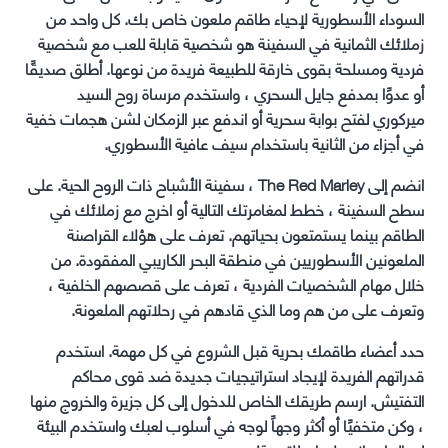
السوداء الأسطورية لإحياء طاقم ملعون خاص بك. كل واحد من
زملائك الثمانية في السفينة هو شخصية قابلة للعب مع شخصية
فردية ومسلحة بقوى خارقة للطبيعة فريدة من نوعها. أطلق صديقًا
أو عدوًا بمدفع جايل السحري ، واستخدم مرساة روح السيد
ميركوري لفتح بوابة سحرية أو اندفع عبر الزمكان لشن هجمات خفية
في أجزاء من الثانية باستخدام سيف عافية الأسطوري.
انضم إلى The Red Marley ، سفينة الأشباح ذات الروح الحية. على
سطح السفينة ، خطط لمغامرتك التالية أو اخرج مع زملائك في
الطاقم بينما يستمتعون بحياتهم. تعرف على هؤلاء القراصنة
الملعونين الأسطوريين في منطقة البحر الكاريبي المفقودة. من
خلال مهام الشخصيات الفردية ، تعرف على قصصهم الخلفية ،
وتعرف على من هم وما الذي قادهم في رحلاتهم الملعونة.
حدد أعضاء طاقمك بحرية قبل الشروع في كل مهمة. استخدم
قدراتهم الفريدة لإيجاد استراتيجيات جديدة ضد قوى محاكم
التفتيش. ارسم طريقك الخاص للدخول إلى كل جزيرة والخروج منها
، وكن متخفيًا أو أكثر وجهاً لوجه في أسلوب لعبك واستخدم البيئة