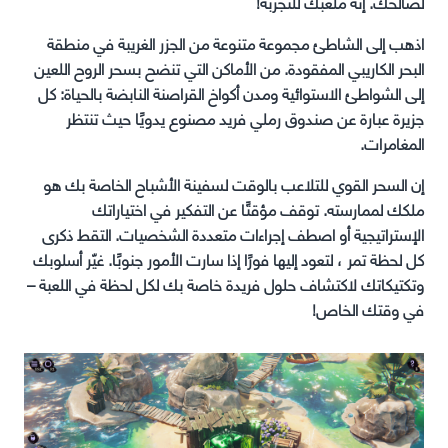
لصالحك. إنه ملعبك للتجربة!
اذهب إلى الشاطئ مجموعة متنوعة من الجزر الغريبة في منطقة
البحر الكاريبي المفقودة. من الأماكن التي تنضح بسحر الروح اللعين
إلى الشواطئ الاستوائية ومدن أكواخ القراصنة النابضة بالحياة: كل
جزيرة عبارة عن صندوق رملي فريد مصنوع يدويًا حيث تنتظر
المغامرات.
إن السحر القوي للتلاعب بالوقت لسفينة الأشباح الخاصة بك هو
ملكك لممارسته. توقف مؤقتًا عن التفكير في اختياراتك
الإستراتيجية أو اصطف إجراءات متعددة الشخصيات. التقط ذكرى
كل لحظة تمر ، لتعود إليها فورًا إذا سارت الأمور جنوبًا. غيّر أسلوبك
وتكتيكاتك لاكتشاف حلول فريدة خاصة بك لكل لحظة في اللعبة –
في وقتك الخاص!