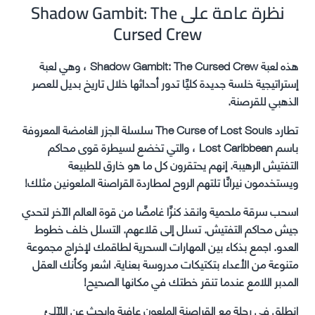
نظرة عامة على Shadow Gambit: The
Cursed Crew
هذه لعبة Shadow Gambit: The Cursed Crew ، وهي لعبة
إستراتيجية خلسة جديدة كليًا تدور أحداثها خلال تاريخ بديل للعصر
الذهبي للقرصنة.
تطارد The Curse of Lost Souls سلسلة الجزر الغامضة المعروفة
باسم Lost Caribbean ، والتي تخضع لسيطرة قوى محاكم
التفتيش الرهيبة. إنهم يحتقرون كل ما هو خارق للطبيعة
ويستخدمون نيرانًا تلتهم الروح لمطاردة القراصنة الملعونين مثلك!
اسحب سرقة ملحمية وانقذ كنزًا غامضًا من قوة العالم الآخر لتحدي
جيش محاكم التفتيش. تسلل إلى قلاعهم. التسلل خلف خطوط
العدو. اجمع بذكاء بين المهارات السحرية لطاقمك لإخراج مجموعة
متنوعة من الأعداء بتكتيكات مدروسة بعناية. اشعر وكأنك العقل
المدبر اللامع عندما تنقر خطتك في مكانها الصحيح!
انطلق في رحلة مع القراصنة الملعون عافية وابحث عن اللآلئ