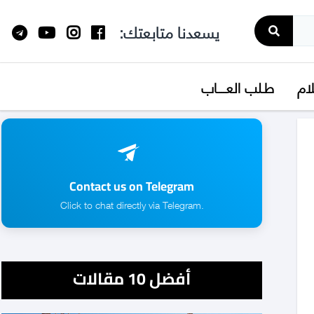
يسعدنا متابعتك:
لام
طـلب العــــاب
Contact us on Telegram
.Click to chat directly via Telegram
أفضل 10 مقالات