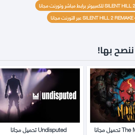
جانا
نصح بها!
يل مجانا
Undisputed تحميل مجانا