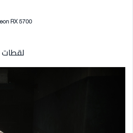
deon RX 5700
لقطات م