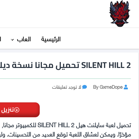
GxmeDope
الرئيسية
العاب
ا
SILENT HILL 2 تحميل مجانا نسخة ديلوكس
Post
على
By GxmeDope
لا توجد تعليقات
SILENT
author
HILL
2
تنزيل 
تحميل
مجانا
نسخة
ديلوكس