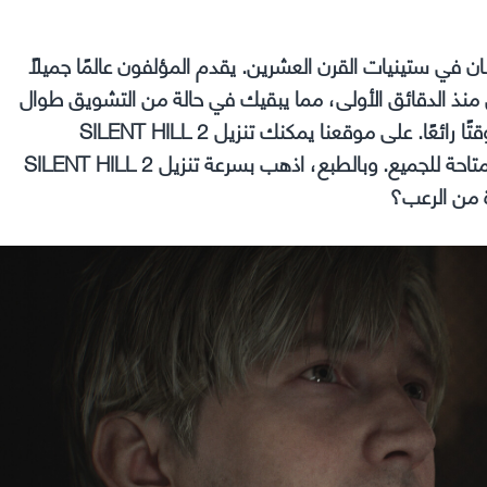
حداثها في اليابان في ستينيات القرن العشرين. يقدم المؤلفون عالمًا جميلًا
نذ الدقائق الأولى، مما يبقيك في حالة من التشويق طوال
اللعبة. لن يشعر أحد بالملل أثناء المرور. يضمن اجتياز الرعب وقتًا رائعًا. على موقعنا يمكنك تنزيل SILENT HILL 2
REMAKE عبر التورنت على الكمبيوتر دون تسجيل. الفرصة متاحة للجميع. وبالطبع، اذهب بسرعة تنزيل SILENT HILL 2
ة من الرعب؟