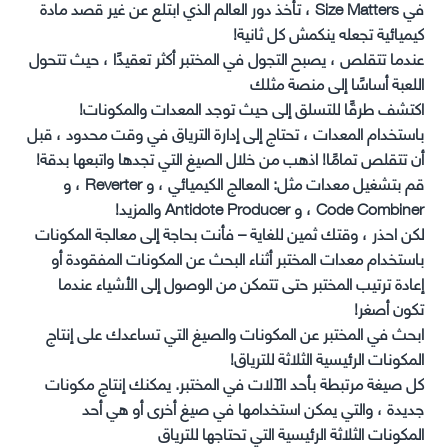
في Size Matters ، تأخذ دور العالم الذي ابتلع عن غير قصد مادة
كيميائية تجعله ينكمش كل ثانية!
عندما تتقلص ، يصبح التجول في المختبر أكثر تعقيدًا ، حيث تتحول
اللعبة أساسًا إلى منصة مثلك
اكتشف طرقًا للتسلق إلى حيث توجد المعدات والمكونات!
باستخدام المعدات ، تحتاج إلى إدارة الترياق في وقت محدود ، قبل
أن تتقلص تمامًا! اذهب من خلال الصيغ التي تجدها واتبعها بدقة!
قم بتشغيل معدات مثل: المعالج الكيميائي ، و Reverter ، و
Code Combiner ، و Antidote Producer والمزيد!
لكن احذر ، وقتك ثمين للغاية – فأنت بحاجة إلى معالجة المكونات
باستخدام معدات المختبر أثناء البحث عن المكونات المفقودة أو
إعادة ترتيب المختبر حتى تتمكن من الوصول إلى الأشياء عندما
تكون أصغر!
ابحث في المختبر عن المكونات والصيغ التي تساعدك على إنتاج
المكونات الرئيسية الثلاثة للترياق!
كل صيغة مرتبطة بأحد الآلات في المختبر. يمكنك إنتاج مكونات
جديدة ، والتي يمكن استخدامها في صيغ أخرى أو هي أحد
المكونات الثلاثة الرئيسية التي تحتاجها للترياق