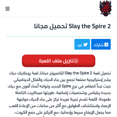
GxmeDope
Slay the Spire 2 تحميل مجانا
شارك
غرد
تنزيل ملف اللعبة
تحميل لعبة Slay the Spire 2 للكمبيوتر مجانا, لعبة روجلايك ديك
بيلدر إستراتيجية ممتعة تجمع بين بناء الديك والقتال الديناميكي
حيث تبدأ كمغامر في برج Spire الجديد وتواجه أعداء أقوى مع ديك
جديدة ريليكس وشخصيات إضافية. طورتها ميجاكريت كتكملة
طموحة. اللعبة تقدم تجربة فريدة تركز على بناء الديك مواجهة
الزعماء واستكشاف الطوابق مع أكثر من ساعات من الإعادة اللعب
مما يجعل الإيقاع سريعا وإدمانيا، مع التركيز على جمع الكروت،