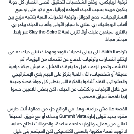
ترقية الريليكس، وفتح الشخصيات لتحقيق أقصى انتصار. كل جولة
بتكون فريدة بسبب الديك المولدة إجرائيا، مع تركيز على توسيع
الاستراتيجيات، جمع الجوائز، وترقية القدرات. اللعبة بتشبه مزيج بين
ألعاب الروجلايك زي سلاي ذا سباير الأولى وألعاب الديك بيلدر زي
بالاترو. سيتعين عليك أولاً تنزيل لعبة Slay the Spire 2 عبر رابط
مباشر مجانا.
بتواجه الـSpire اللي بيبني تحديات قوية ومهمتك تبني ديك دفاعي
لإنتاج انتصارات وترقيات للدفاع عن تقدمك من الهزيمة، ثم
تكتشف وتدمر الزعماء قبل ما يغرقك الفشل. مافيش حبكة درامية
عميقة أو شخصيات، لأن اللعبة بتركز على الجيم بلاي الإستراتيجي
والعشوائي. النقاد أشادوا بالفكرة اللي بتخلي كل جولة قصة جديدة
من خلال الترقيات والكشف عن الديك، لكن بعض اللاعبين حسوا
إنها ناقصة سياق قصصي.
القصة هنا مش درامية، وهذا في الواقع جزء من جمالها. أنت حارس
متنزه جديد تتولى إدارة Summit Vista وحدك أو مع فريق. الحديقة
تعاني من إهمال، والزوار بحاجة مساعدة، والحيوانات تحتاج حماية.
لا توجد قصة مكتوبة بالمعنى الكلاسيكي لكن المجتمع بنى دليل