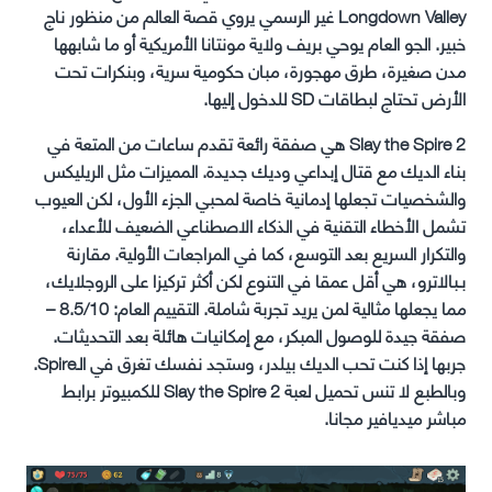
Longdown Valley غير الرسمي يروي قصة العالم من منظور ناج
خبير. الجو العام يوحي بريف ولاية مونتانا الأمريكية أو ما شابهها
مدن صغيرة، طرق مهجورة، مبان حكومية سرية، وبنكرات تحت
الأرض تحتاج لبطاقات SD للدخول إليها.
Slay the Spire 2 هي صفقة رائعة تقدم ساعات من المتعة في
بناء الديك مع قتال إبداعي وديك جديدة. المميزات مثل الريليكس
والشخصيات تجعلها إدمانية خاصة لمحبي الجزء الأول، لكن العيوب
تشمل الأخطاء التقنية في الذكاء الاصطناعي الضعيف للأعداء،
والتكرار السريع بعد التوسع، كما في المراجعات الأولية. مقارنة
بـبالاترو، هي أقل عمقا في التنوع لكن أكثر تركيزا على الروجلايك،
مما يجعلها مثالية لمن يريد تجربة شاملة. التقييم العام: 8.5/10 –
صفقة جيدة للوصول المبكر، مع إمكانيات هائلة بعد التحديثات.
جربها إذا كنت تحب الديك بيلدر، وستجد نفسك تغرق في الـSpire.
وبالطبع لا تنس تحميل لعبة Slay the Spire 2 للكمبيوتر برابط
مباشر ميديافير مجانا.