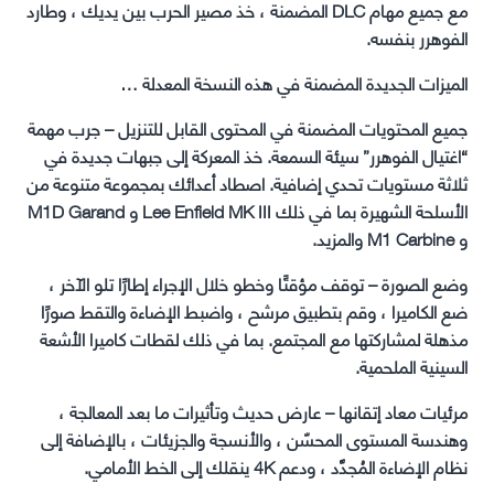
مع جميع مهام DLC المضمنة ، خذ مصير الحرب بين يديك ، وطارد
الفوهرر بنفسه.
الميزات الجديدة المضمنة في هذه النسخة المعدلة …
جميع المحتويات المضمنة في المحتوى القابل للتنزيل – جرب مهمة
“اغتيال الفوهرر” سيئة السمعة. خذ المعركة إلى جبهات جديدة في
ثلاثة مستويات تحدي إضافية. اصطاد أعدائك بمجموعة متنوعة من
الأسلحة الشهيرة بما في ذلك Lee Enfield MK III و M1D Garand
و M1 Carbine والمزيد.
وضع الصورة – توقف مؤقتًا وخطو خلال الإجراء إطارًا تلو الآخر ،
ضع الكاميرا ، وقم بتطبيق مرشح ، واضبط الإضاءة والتقط صورًا
مذهلة لمشاركتها مع المجتمع. بما في ذلك لقطات كاميرا الأشعة
السينية الملحمية.
مرئيات معاد إتقانها – عارض حديث وتأثيرات ما بعد المعالجة ،
وهندسة المستوى المحسّن ، والأنسجة والجزيئات ، بالإضافة إلى
نظام الإضاءة المُجدَّد ، ودعم 4K ينقلك إلى الخط الأمامي.