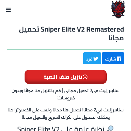
GxmeDope
Sniper Elite V2 Remastered تحميل
مجانا
شارك
غرد
تنزيل ملف اللعبة
سنايبر إليت في2 تحميل مجاني | قم بالتنزيل هنا مجانًا وبدون
فيروسات!
سنايبر إليت في2 مجانا! تحميل هنا مجانا والعب على الكمبيوتر! هنا
يمكنك الحصول على الكراك السريع والسهل مجانا!
نظرة عامة على Sniper Elite V2