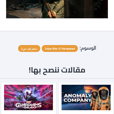
الوسوم:
Sniper Elite V2 Remastered
سنايبر إليت في2
مقالات ننصح بها!