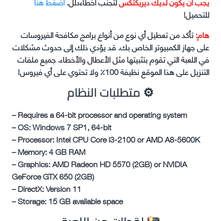
يجب ان يكون لديك ديريكتكس
لتجنب اخطاءدلل.
اضغط هنا
للتحميل!
هام:
تأكد من تعطيل أي نوع من أنواع برامج مكافحة الفيروسات
على جهاز الكمبيوتر الخاص بك. قد يؤدي ذلك إلى حدوث مشكلات
في اللعبة التي تقوم بتثبيتها مثل الأعطال والأخطاء. جميع ملفات
التنزيل على هذا الموقع نظيفة 100٪ ولا تحتوي على أي فيروس!
⚙
متطلبات النظام
– Requires a 64-bit processor and operating system
– OS: Windows 7 SP1, 64-bit
– Processor: Intel CPU Core i3-2100 or AMD A8-5600K
– Memory: 4 GB RAM
– Graphics: AMD Radeon HD 5570 (2GB) or NVIDIA
GeForce GTX 650 (2GB)
– DirectX: Version 11
– Storage: 15 GB available space