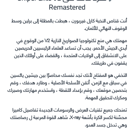
Remastered
أنت قناص النخبة كارل فيربورن ، هبطت بالمظلة إلى برلين وسط
الوقوف النهائي للألمان.
مهمتك هي منع تكنولوجيا الصواريخ النازية V2 من الوقوع في
أيدي الجيش الأحمر. يجب أن تساعد العلماء الرئيسيين الحريصين
على الانشقاق إلى الولايات المتحدة ، والقضاء على أولئك الذين
يقفون في طريقك.
التخفي هو المفتاح لأنك تجد نفسك محاصرًا بين جيشين يائسين
في سباق مع الزمن. أتقن الأسلحة الأصلية ، وطارد هدفك ، وقم
بتحصين موقعك ، وقم بإعداد اللقطة ، واستخدم مهارتك وصبرك
ومكرك لتحقيق المهمة.
تمنحك جميع تقنيات العرض والرسومات الجديدة تفاصيل كاميرا
محسّنة لكسر الكرة بأشعة X-ray. شاهد القوة المرعبة ل رصاصتك
وهي تدخل جسد العدو.