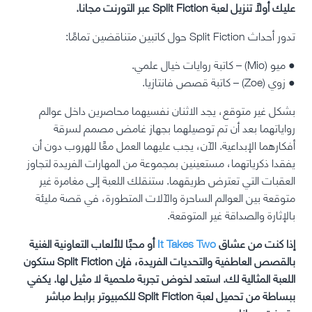
عليك أولاً تنزيل لعبة Split Fiction عبر التورنت مجانا.
تدور أحداث Split Fiction حول كاتبين متناقضين تمامًا:
●
ميو (Mio) – كاتبة روايات خيال علمي.
●
زوي (Zoe) – كاتبة قصص فانتازيا.
بشكل غير متوقع، يجد الاثنان نفسيهما محاصرين داخل عوالم
رواياتهما بعد أن تم توصيلهما بجهاز غامض مصمم لسرقة
أفكارهما الإبداعية. الآن، يجب عليهما العمل معًا للهروب دون أن
يفقدا ذكرياتهما، مستعينين بمجموعة من المهارات الفريدة لتجاوز
العقبات التي تعترض طريقهما. ستنقلك اللعبة إلى مغامرة غير
متوقعة بين العوالم الساحرة والآلات المتطورة، في قصة مليئة
بالإثارة والصداقة غير المتوقعة.
إذا كنت من عشاق
It Takes Two
أو محبًا للألعاب التعاونية الغنية
بالقصص العاطفية والتحديات الفريدة، فإن Split Fiction ستكون
اللعبة المثالية لك. استعد لخوض تجربة ملحمية لا مثيل لها. يكفي
ببساطة من تحميل لعبة Split Fiction للكمبيوتر برابط مباشر