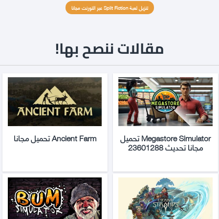
تنزيل لعبة Split Fiction عبر التورنت مجانا
مقالات ننصح بها!
Megastore Simulator تحميل
Ancient Farm تحميل مجانا
مجانا تحديث 23601288