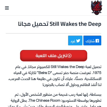
GxmeDope
Still Wakes the Deep تحميل مجانا
شارك
غرد
تنزيل ملف اللعبة
تحميل لعبة Still Wakes the Deep للكمبيوتر مجانا, في عام
1975. تعرضت منصة حفر تسمى “Beira D” لكارثة في المياه
الاسكتلندية. حسنًا، عليك أن تكون في طليعة هذا الحدث المرعب.
لذا أنقذ الطاقم وحاول ألا تصاب بالجنون!
ببساطة، إنها لعبة رعب قديمة من منظور الشخص الأول، تم
تطويرها بواسطة الاستوديو: The Chinese Room. بطل الرواية
هو عامل عادي على منصة الحفر البحرية. ولكن حدث شيء لا يمكن