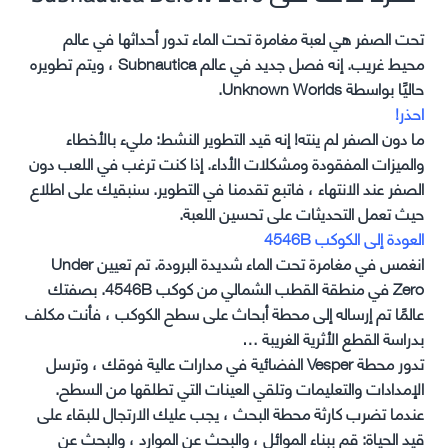
تحت الصفر هي لعبة مغامرة تحت الماء تدور أحداثها في عالم
محيط غريب. إنه فصل جديد في عالم Subnautica ، ويتم تطويره
حاليًا بواسطة Unknown Worlds.
احذر!
ما دون الصفر لم ينته! إنه قيد التطوير النشط: مليء بالأخطاء
والميزات المفقودة ومشكلات الأداء. إذا كنت ترغب في اللعب دون
الصفر عند الانتهاء ، فاتبع تقدمنا ​​في التطوير. سنبقيك على اطلاع
حيث تعمل التحديثات على تحسين اللعبة.
العودة إلى الكوكب 4546B
انغمس في مغامرة تحت الماء شديدة البرودة. تم تعيين Under
Zero في منطقة القطب الشمالي من كوكب 4546B. بصفتك
عالمًا تم إرساله إلى محطة أبحاث على سطح الكوكب ، فأنت مكلف
بدراسة القطع الأثرية الغريبة …
تدور محطة Vesper الفضائية في مدارات عالية فوقك ، وترسل
الإمدادات والتعليمات وتلقي العينات التي تطلقها من السطح.
عندما تضرب كارثة محطة البحث ، يجب عليك الارتجال للبقاء على
قيد الحياة: قم ببناء الموائل ، والبحث عن الموارد ، والبحث عن