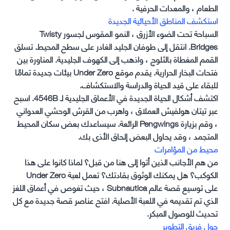
الطعام ، والمعدات الحرفية .
استكشف المناطق الأحيائية الجديدة
السباحة تحت الضوء الأزرق ، النمو المقوس لجسور Twisty
Bridges. انتقل إلى طوفان الجليد الغادر على سطح المحيط. تسلق
القمم المغطاة بالثلوج ، واذهب إلى الكهوف الجليدية. المناورة بين
فتحات البخار الحرارية. يقدم موقع Under Zero بيئات جديدة تمامًا
للبقاء على قيد الحياة والدراسة والاستكشاف.
اكتشف أشكال الحياة الجديدة في الأعماق الجليدية لـ 4546B. اسبح
عبر تيتان هولفيش العملاق ، واهرب من القرش الوحشي العدواني
، وقم بزيارة Pengwings الرائعة. سيساعدك بعض سكان المحيط
المتجمد ، وقد يحاول البعض إلحاق الأذى بك.
محيط من المؤامرات
من هم الأجانب الذين أتوا إلى هنا من قبل؟ لماذا كانوا على هذا
الكوكب؟ هل يمكنك الوثوق بقادتك؟ تعمل لعبة Under Zero
على توسيع قصة عالم Subnautica ، حيث تغوص في أعماق اللغز
الذي تم تقديمه في اللعبة الأصلية. افتح عناصر قصة جديدة مع كل
تحديث للوصول المبكر.
حول فريق التطوير