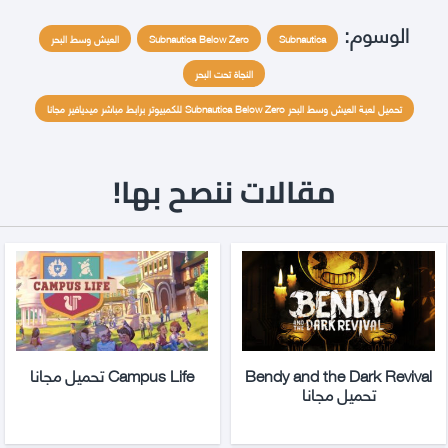
الوسوم:
Subnautica
Subnautica Below Zero
العيش وسط البحر
النجاة تحت البحر
تحميل لعبة العيش وسط البحر Subnautica Below Zero للكمبيوتر برابط مباشر ميديافير مجانا
مقالات ننصح بها!
Bendy and the Dark Revival
Campus Life تحميل مجانا
تحميل مجانا