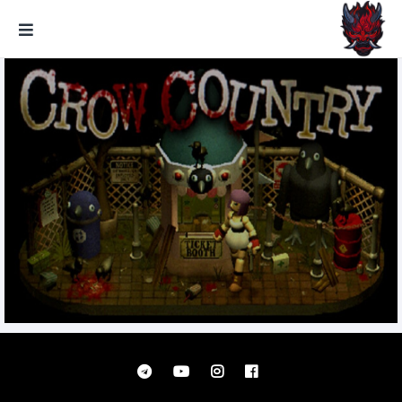
GxmeDope
Crow Country تحميل مجانا