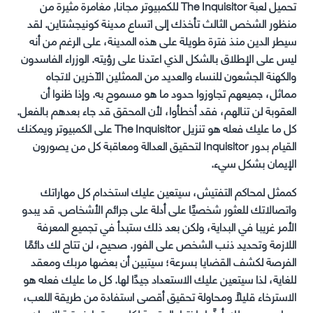
تحميل لعبة The Inquisitor للكمبيوتر مجانا, مغامرة مثيرة من
منظور الشخص الثالث تأخذك إلى اتساع مدينة كونيجشتاين. لقد
سيطر الدين منذ فترة طويلة على هذه المدينة، على الرغم من أنه
ليس على الإطلاق بالشكل الذي اعتدنا على رؤيته. الوزراء الفاسدون
والكهنة الجشعون للنساء والعديد من الممثلين الآخرين لاتجاه
مماثل، جميعهم تجاوزوا حدود ما هو مسموح به. وإذا ظنوا أن
العقوبة لن تنالهم، فقد أخطأوا، لأن المحقق قد جاء بعدهم بالفعل.
كل ما عليك فعله هو تنزيل The Inquisitor على الكمبيوتر ويمكنك
القيام بدور Inquisitor لتحقيق العدالة ومعاقبة كل من يصورون
الإيمان بشكل سيء.
كممثل لمحاكم التفتيش، سيتعين عليك استخدام كل مهاراتك
واتصالاتك للعثور شخصيًا على أدلة على جرائم الأشخاص. قد يبدو
الأمر غريبا في البداية، ولكن بعد ذلك ستبدأ في تجميع المعرفة
اللازمة وتحديد ذنب الشخص على الفور. صحيح، لن تتاح لك دائمًا
الفرصة لكشف القضايا بسرعة؛ سيتبين أن بعضها مربك ومعقد
للغاية، لذا سيتعين عليك الاستعداد جيدًا لها. كل ما عليك فعله هو
الاسترخاء قليلاً ومحاولة تحقيق أقصى استفادة من طريقة اللعب،