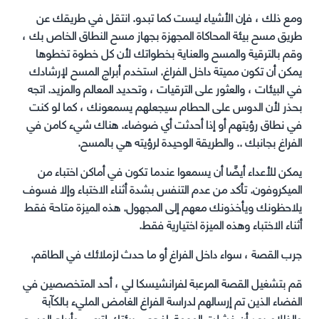
ومع ذلك ، فإن الأشياء ليست كما تبدو. انتقل في طريقك عن
طريق مسح بيئة المحاكاة المجهزة بجهاز مسح النطاق الخاص بك ،
وقم بالترقية والمسح والعناية بخطواتك لأن كل خطوة تخطوها
يمكن أن تكون مميتة داخل الفراغ. استخدم أبراج المسح لإرشادك
في البيئات ، والعثور على الترقيات ، وتحديد المعالم والمزيد. اتجه
بحذر لأن الدوس على الحطام سيجعلهم يسمعونك ، كما لو كنت
في نطاق رؤيتهم أو إذا أحدثت أي ضوضاء. هناك شيء كامن في
الفراغ بجانبك .. والطريقة الوحيدة لرؤيته هي بالمسح.
يمكن للأعداء أيضًا أن يسمعوا عندما تكون في أماكن اختباء من
الميكروفون. تأكد من عدم التنفس بشدة أثناء الاختباء وإلا فسوف
يلاحظونك ويأخذونك معهم إلى المجهول. هذه الميزة متاحة فقط
أثناء الاختباء وهذه الميزة اختيارية فقط.
جرب القصة ، سواء داخل الفراغ أو ما حدث لزملائك في الطاقم.
قم بتشغيل القصة المرعبة لفرانشيسكا لي ، أحد المتخصصين في
الفضاء الذين تم إرسالهم لدراسة الفراغ الغامض المليء بالكآبة
والظلام بعد أن فشلت المهمة. افحص بيئتك لترى ، وأبراج المسح