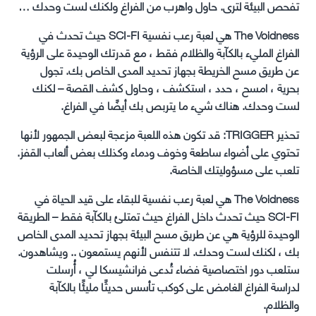
تفحص البيئة لترى. حاول واهرب من الفراغ ولكنك لست وحدك …
The Voidness هي لعبة رعب نفسية SCI-FI حيث تحدث في
الفراغ المليء بالكآبة والظلام فقط ، مع قدرتك الوحيدة على الرؤية
عن طريق مسح الخريطة بجهاز تحديد المدى الخاص بك. تجول
بحرية ، امسح ، حدد ، استكشف ، وحاول كشف القصة – لكنك
لست وحدك. هناك شيء ما يتربص بك أيضًا في الفراغ.
تحذير TRIGGER: قد تكون هذه اللعبة مزعجة لبعض الجمهور لأنها
تحتوي على أضواء ساطعة وخوف ودماء وكذلك بعض ألعاب القفز.
تلعب على مسؤوليتك الخاصة.
The Voidness هي لعبة رعب نفسية للبقاء على قيد الحياة في
SCI-FI حيث تحدث داخل الفراغ حيث تمتلئ بالكآبة فقط – الطريقة
الوحيدة للرؤية هي عن طريق مسح البيئة بجهاز تحديد المدى الخاص
بك ، لكنك لست وحدك. لا تتنفس لأنهم يستمعون .. ويشاهدون.
ستلعب دور اختصاصية فضاء تُدعى فرانشيسكا لي ، أُرسلت
لدراسة الفراغ الغامض على كوكب تأسس حديثًا مليئًا بالكآبة
والظلام.