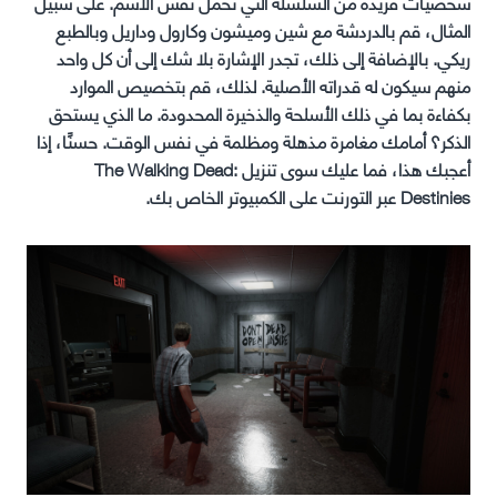
شخصيات فريدة من السلسلة التي تحمل نفس الاسم. على سبيل
المثال، قم بالدردشة مع شين وميشون وكارول وداريل وبالطبع
ريكي. بالإضافة إلى ذلك، تجدر الإشارة بلا شك إلى أن كل واحد
منهم سيكون له قدراته الأصلية. لذلك، قم بتخصيص الموارد
بكفاءة بما في ذلك الأسلحة والذخيرة المحدودة. ما الذي يستحق
الذكر؟ أمامك مغامرة مذهلة ومظلمة في نفس الوقت. حسنًا، إذا
أعجبك هذا، فما عليك سوى تنزيل The Walking Dead:
Destinies عبر التورنت على الكمبيوتر الخاص بك.