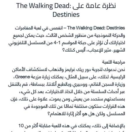
نظرة عامة على The Walking Dead:
Destinies
The Walking Dead: Destinies – انغمس في لعبة المغامرات
والحركة النموذجية من منظور الشخص الثالث. حيث يمكن لجميع
اختياراتك أن تؤثر على حبكة المواسم 1-4 من المسلسل التلفزيوني
الشهير. مثير للإعجاب، أليس كذلك؟
مراجعة اللعبة
نحن ندعوك لتجربة دور ريك غرايمز والذهاب لاستكشاف الأماكن
الرئيسية. لذلك، على سبيل المثال، يمكنك زيارة مزرعة Greene،
وزيارة السجن القاتم، وودبيري وبالطبع أتلانتا. ببساطة، قم بالتنقل
عبر أحداث السلسلة من خلال اتخاذ الاختيارات. بعد كل شيء،
بمساعدتهم ستحدد من يعيش ومن يموت. علاوة على ذلك، فإن
هذه القرارات ستكون مختلفة تمامًا عن تلك الموجودة في
المسلسل. ولكن هل هو أكثر إثارة للاهتمام؟
بالإضافة إلى ذلك، يمكنك في هذه اللعبة مقابلة أكثر من 10