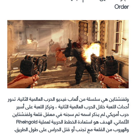
Order
ولفنشتاين هي سلسلة من ألعاب فيديو الحرب العالمية الثانية. تدور
أحداث اللعبة خلال الحرب العالمية الثانية ، وتركز اللعبة على أسير
حرب أمريكي لم يذكر اسمه تم سجنه في معقل قلعة ولفنشتاين
الألماني. الهدف هو استعادة الخطط الحربية لعملية Rheingold
والهروب من القلعة مع تجنب أو قتل الحراس على طول الطريق.