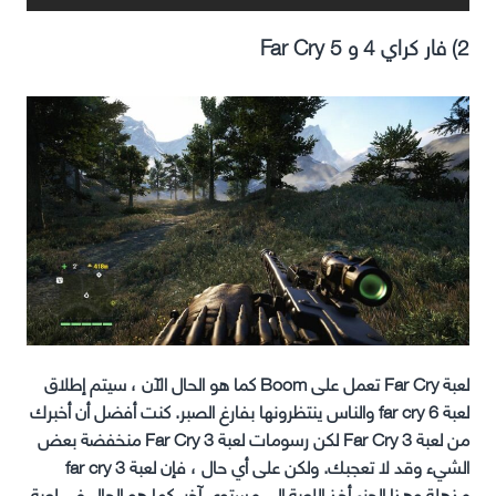
2) فار كراي 4 و 5 Far Cry
لعبة Far Cry تعمل على Boom كما هو الحال الآن ، سيتم إطلاق
لعبة far cry 6 والناس ينتظرونها بفارغ الصبر. كنت أفضل أن أخبرك
من لعبة Far Cry 3 لكن رسومات لعبة Far Cry 3 منخفضة بعض
الشيء وقد لا تعجبك. ولكن على أي حال ، فإن لعبة far cry 3
مذهلة وهذا الجزء أخذ اللعبة إلى مستوى آخر. كما هو الحال في لعبة