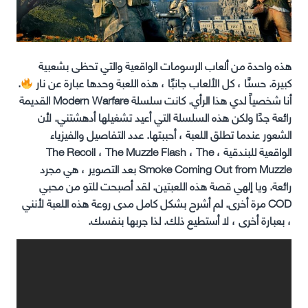
هذه واحدة من ألعاب الرسومات الواقعية والتي تحظى بشعبية
كبيرة. حسنًا ، كل الألعاب جانبًا ، هذه اللعبة وحدها عبارة عن نار
.
أنا شخصياً لدي هذا الرأي. كانت سلسلة Modern Warfare القديمة
رائعة جدًا ولكن هذه السلسلة التي أعيد تشغيلها أدهشتني. لأن
الشعور عندما تطلق اللعبة ، أحببتها. عدد التفاصيل والفيزياء
الواقعية للبندقية ، The Recoil ، The Muzzle Flash ، The
Smoke Coming Out from Muzzle بعد التصوير ، هي مجرد
رائعة. ويا إلهي قصة هذه اللعبتين. لقد أصبحت للتو من محبي
COD مرة أخرى. لم أشرح بشكل كامل مدى روعة هذه اللعبة لأنني
، بعبارة أخرى ، لا أستطيع ذلك. لذا جربها بنفسك.