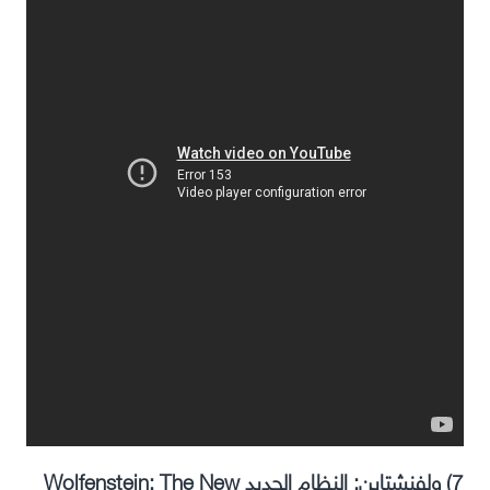
7) ولفنشتاين: النظام الجديد Wolfenstein: The New