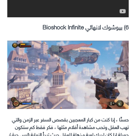
6) بيوشوك لانهائي Bioshock Infinite
حسنًا ، إذا كنت من كبار المعجبين بقصص السفر عبر الزمن والتي
تهب العقل وتحب مشاهدة أفلام مثلها ، فكر فقط كم ستكون
جميلة إذا كان لديك لعبة مذهلة للعقل حيث تبدأ النهاية (ليس حرق).