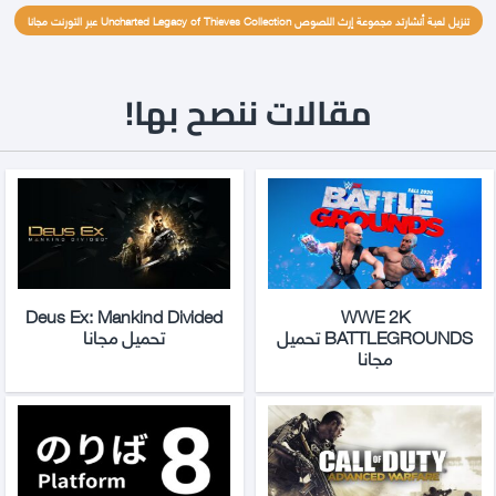
تنزيل لعبة أنشارتد مجموعة إرث اللصوص Uncharted Legacy of Thieves Collection عبر التورنت مجانا
مقالات ننصح بها!
Deus Ex: Mankind Divided
WWE 2K
BATTLEGROUNDS تحميل
تحميل مجانا
مجانا