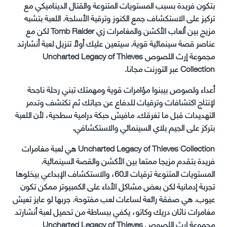
بتكون فريدة بسبب المستويات المتنوعة والقتال الديناميكي مع
تركيز على الاستكشاف جمع الكنوز وترقية الأسلحة. اللعبة بتشبه
مزيج بين ألعاب الأكشن والمغامرات زي Tomb Raider لكن مع
عناصر قصة سينمائية قوية. سيتعين عليك أولاً تنزيل لعبة أنشارتد
مجموعة إرث اللصوص Uncharted Legacy of Thieves
Collection عبر التورنت مجانا.
أعداء ولصوص بيبنوا مؤامرات قوية ومهمتك تبني رحلة ناجحة
لإنتاج اكتشافات وترقيات للدفاع عن حياتك ثم تكتشف وتدمر
التهديدات قبل ما تغرقك. مافيش حبكة درامية سطحية، لأن اللعبة
بتركز على الجيم بلاي السينمائي والاستكشافي.
Uncharted Legacy of Thieves Collection هي لعبة مغامرات
فريدة بتقدم مزيجا ممتعا بين الأكشن والقصة السينمائية.
المستويات المتنوعة ترقيات الـ60، والاستكشاف الإبداعي بيخلوها
تجربة إدمانية لكن بعض مشاكل الأداء على الكمبيوتر ممكن تكون
عيوب. هي صفقة رائعة لساعات لعب مفتوحة. جربها لو عايز تعيش
مغامرات ناثان دريك وكاتو، يكفي ببساطة من تحميل لعبة أنشارتد
مجموعة إرث اللصوص Uncharted Legacy of Thieves