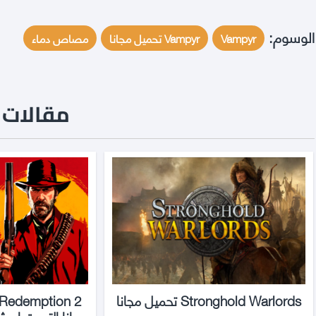
الوسوم:
Vampyr
Vampyr تحميل مجانا
مصاص دماء
مقالات ن
Stronghold Warlords تحميل مجانا
مجانا التميت اديشن ت