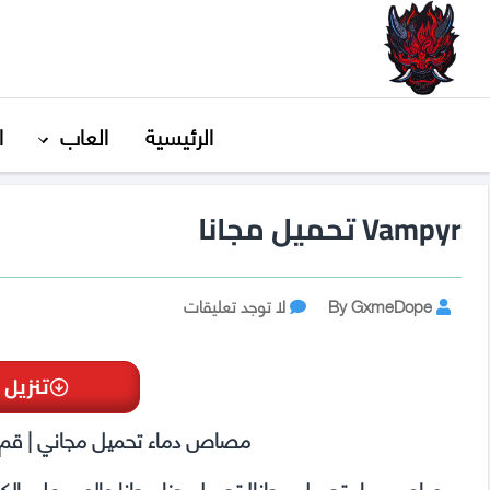
GxmeDope
الرئيسية
العاب
ا
Vampyr تحميل مجانا
Post
على
By GxmeDope
لا توجد تعليقات
Vampyr
author
تحميل
مجانا
تنزيل 
مصاص دماء تحميل مجاني | قم با
مصاص دماء تحميل مجانا! تحميل هنا مجانا والعب على الكم