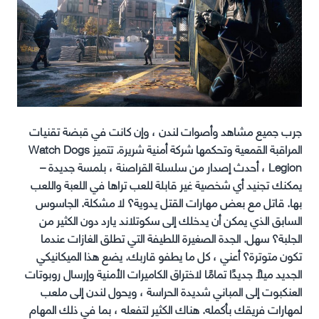
جرب جميع مشاهد وأصوات لندن ، وإن كانت في قبضة تقنيات
المراقبة القمعية وتحكمها شركة أمنية شريرة. تتميز Watch Dogs
Legion ، أحدث إصدار من سلسلة القراصنة ، بلمسة جديدة –
يمكنك تجنيد أي شخصية غير قابلة للعب تراها في اللعبة واللعب
بها. قاتل مع بعض مهارات القتل يدوية؟ لا مشكلة. الجاسوس
السابق الذي يمكن أن يدخلك إلى سكوتلاند يارد دون الكثير من
الجلبة؟ سهل. الجدة الصغيرة اللطيفة التي تطلق الغازات عندما
تكون متوترة؟ أعني ، كل ما يطفو قاربك. يضع هذا الميكانيكي
الجديد ميلًا جديدًا تمامًا لاختراق الكاميرات الأمنية وإرسال روبوتات
العنكبوت إلى المباني شديدة الحراسة ، ويحول لندن إلى ملعب
لمهارات فريقك بأكمله. هناك الكثير لتفعله ، بما في ذلك المهام