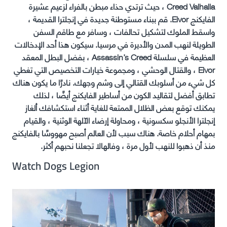
Creed Valhalla ، حيث ترتدي حذاء مبطن بالفراء لزعيم عشيرة
الفايكنج Eivor. قم ببناء مستوطنة جديدة في إنجلترا القديمة ،
واسقط الملوك لتشكيل تحالفات ، وسافر مع طاقم السفن
الطويلة لنهب المدن والأديرة في مرسيا. سيكون هذا أحد الإدخالات
العظيمة في سلسلة Assassin’s Creed ، بفضل البطل المعقد
Eivor ، والقتال الوحشي ، ومجموعة خيارات التخصيص التي تغطي
كل شيء من أسلوبك القتالي إلى وشم وجهك. نادرًا ما يكون هناك
تطابق أفضل لتقاليد الكون من أساطير الفايكنج أيضًا ، لذلك
يمكنك توقع بعض الظلال الممتعة للغاية أثناء استكشافك ألغاز
إنجلترا الأنجلو سكسونية ، ومحاولة إرضاء الآلهة الوثنية ، والقيام
بمهام أحلام خاصة. هناك سبب لأن العالم أصبح مهووسًا بالفايكنج
منذ أن ذهبوا للنهب لأول مرة ، وفالهالا تجعلنا نحبهم أكثر.
Watch Dogs Legion