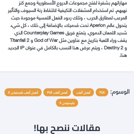
مهاراتهم بشفرة لفتح مجموعات الدروع الأسطورية وجمع كنز
نهبهم. تم استخدام المشغلات التكيفية لالتقاط رنة السيوف والتأثير
المرعب لمطارق الحرب ، وتلك ردود الفعل اللمسية موجودة حيث
يتحول عالم Aperion تحت قدميك. بالإضافة إلى ذلك ، كل شيء
شديد اللمعان الدموي. يتمتع فريق Counterplay Games الذي
يقف وراء اللعبة بتاريخ مع عناوين مثل God of War و Titanfall 2
و Destiny 2 ، ويتم عرض هذا النسب بالكامل في عنوان IP الجديد
هذا.
الوسوم:
PS5
أفضل ألعاب
أفضل ألعاب PS5
أفضل ألعاب بلايستيشن 5
بلايستيشن 5
مقالات ننصح بها!