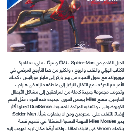
الجيل القادم من Spider-Man ، تقنيًا وسردًا ، مليء بمغامرة
الكتاب الهزلي والقلب والروح ، والكثير من هذا التأرجح المرضي في
نيويورك. مع تحول الانتباه من بيتر باركر إلى مايلز موراليس ، كذلك
الأمر مع الحركة ، مع انتقال التركيز إلى منطقة منزله في هارلم ،
وتحولت مجموعة جديدة كاملة من المراهقين إلى مشاكل الأبطال
الخارقين. تتمتع Miles ببعض القوى الجديدة هذه المرة ، مثل السم
الكهروضوئي ، والتغذية المرتدة اللمسية لـ DualSense تجعلها أكثر
إرضاءً للتغلب على المجرمين ومن لا يفعلون شيئًا. Spider-Man:
يدير Miles Morales المهمة الصعبة المتمثلة في تقديم قصة
يلكمك Venom في قلبك تمامًا ، ولكنه أيضًا مكان تريد الهروب إليه