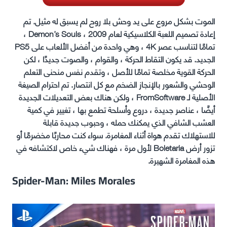
الموت بشكل مروع على يد وحش بلا روح لم يسبق له مثيل. تم
إعادة تصميم اللعبة الكلاسيكية لعام 2009 ، Demon’s Souls ،
تمامًا لتناسب عصر 4K ، وهي واحدة من أفضل الألعاب على PS5
الجديد. قد يكون التقاط الحركة ، والقوام ، والصوت جديدًا ، لكن
الحركة القوية مخلصة تمامًا للأصل ، وتقدم نفس منحنى التعلم
الوحشي والشعور بالإنجاز الضخم مع كل انتصار. تم احترام الصيغة
الأصلية لـ FromSoftware ، ولكن هناك بعض التعديلات الجديدة
أيضًا ، عناصر جديدة ، دروع وأسلحة تطمع بها ، تغيير في كمية
العشب الشافي الذي يمكنك حمله ، وحبوب جديدة قابلة
للاستهلاك تقدم هواة أثناء المغامرة. سواء كنت محاربًا مخضرمًا أو
تزور أرض Boletaria لأول مرة ، فهناك شيء خاص لاكتشافه في
هذه المغامرة الشهيرة.
Spider-Man: Miles Morales