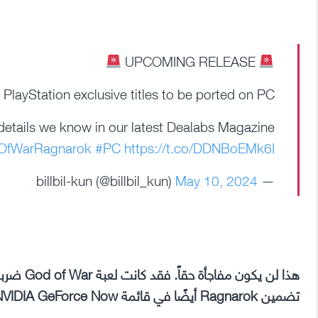
القادمة
على
بيسي
UPCOMING RELEASE
PlayStation exclusive titles to be ported on PC
etails we know in our latest Dealabs Magazine
OfWarRagnarok
#PC
https://t.co/DDNBoEMk6I
May 10, 2024
— billbil-kun (@billbil_kun)
تضمين Ragnarok أيضًا في قائمة NVIDIA GeForce Now المسربة.