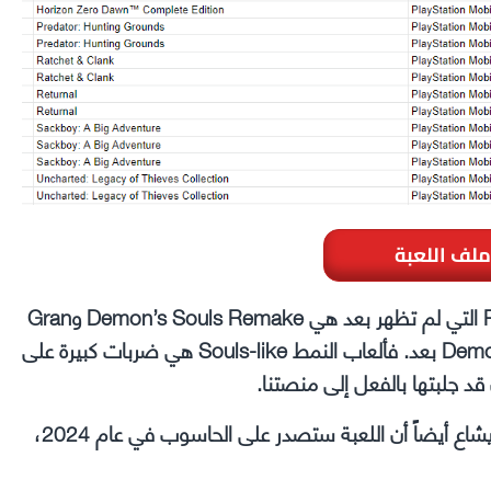
ملف اللعبة
وبالحديث عن تلك القائمة، الألعاب الوحيدة من PlayStation التي لم تظهر بعد هي Demon’s Souls Remake وGran
Turismo. وبصراحة، لا أعرف لماذا لم يتم إصدار Demon’s Souls بعد. فألعاب النمط Souls-like هي ضربات كبيرة على
يزعم Billbil-kun أن الإعلان عن الحاسوب سيتم في مايو. ويشاع أيضاً أن اللعبة ستصدر على الحاسوب في عام 2024،