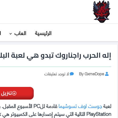
GxmeDope
الرئيسية
العاب
ا
إله الحرب راجناروك تبدو هي لعبة ال
Post
على
By GxmeDope
لا توجد تعليقات
author
إله
الحرب
راجناروك
تنزيل 
تبدو
هي
لعبة
جوست اوف تسوشيما
لعبة
PlayStation التالية التي سيتم إصدارها على الكمبيوتر هي God of War: Ragnarok.
البلايستيشن