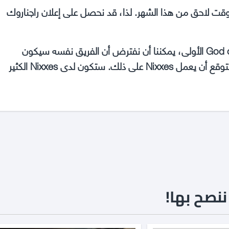
قت لاحق من هذا الشهر. لذا، قد نحصل على إعلان راجناروك
بما أن Jetpack Interactive قامت بتعامل مع لعبة God of War الأولى، يمكننا أن نفترض أن الفريق نفسه سيكون
مسؤولًا عن الإصدار الخاص بالحاسوب من راجناروك. لذا لا تتوقع أن يعمل Nixxes على ذلك. ستكون لدى Nixxes الكثير
نصح بها!