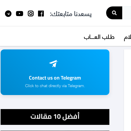
يسعدنا متابعتك:
لام
طـلب العــــاب
Contact us on Telegram
.Click to chat directly via Telegram
أفضل 10 مقالات