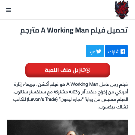
GxmeDope
تحميل فيلم A Working Man مترجم
شارك
غرد
تنزيل ملف اللعبة
فيلم رجل عامل A Working Man هو فيلم أكشن، جريمة، إثارة
أمريكي من إخراج ديفيد آير وكتابة مشتركة مع سيلفستر ستالون.
الفيلم مقتبس من رواية “تجارة ليفون” (Levon’s Trade) للكاتب
تشاك ديكسون.​