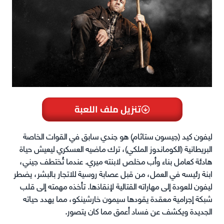
تنزيل ملف اللعبة
ليفون كيد (جيسون ستاثام) هو جندي سابق في القوات الخاصة
البريطانية (الكوماندوز الملكي)، ترك ماضيه العسكري ليعيش حياة
هادئة كعامل بناء وأب مخلص لابنته ميري. عندما تُختطف جيني،
ابنة رئيسه في العمل، من قبل عصابة روسية للاتجار بالبشر، يضطر
ليفون للعودة إلى مهاراته القتالية لإنقاذها. تأخذه مهمته إلى قلب
شبكة إجرامية معقدة يقودها سيمون خارشينكو، مما يهدد حياته
الجديدة ويكشف عن فساد أعمق مما كان يتصور. ​