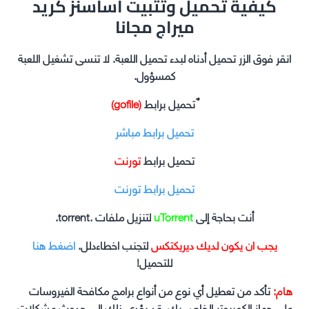
كيفية تحميل وتثبيت أساسنز كريد
ميراج مجانا
انقر فوق الزر تحميل أدناه لبدء تحميل اللعبة. لا تنسى تشغيل اللعبة
كمسؤول.
ٌ تحميل برابط
(gofile)
تحميل برابط مباشر
تحميل برابط
تورنت
تحميل برابط تورنت
أنت بحاجة إلى
uTorrent
لتنزيل ملفات .torrent.
يجب ان يكون لديك ديريكتكس
لتجنب اخطاءدلل.
اضغط هنا
للتحميل!
هام:
تأكد من تعطيل أي نوع من أنواع برامج مكافحة الفيروسات
على جهاز الكمبيوتر الخاص بك. قد يؤدي ذلك إلى حدوث مشكلات