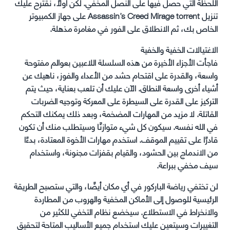
اللحظة التي حصل فيها على النصل المخفي. لكن أولاً، نقترح عليك
تنزيل Assassin’s Creed Mirage torrent على جهاز الكمبيوتر
الخاص بك، ثم الانطلاق على الفور في مغامرة مذهلة.
الاغتيالات الخفية والخفية
فاجأت الأجزاء الأخيرة من هذه السلسلة اللاعبين بعوالم مفتوحة
واسعة، والقدرة على اقتحام حشد من الأعداء والفوز، ناهيك عن
أشياء أخرى واسعة النطاق. الآن عليك أن تلعب بعناية، حيث يتم
التركيز على القدرة على السيطرة على المعركة وتوجيه الضربات
القاتلة. لا مزيد من المهارات المضخمة، وبعد ذلك يمكنك التحكم
في الله نفسه. سيكون كل شيء متوازنًا وسيتطلب منك أن تكون
قادرًا على تقييم الموقف. استخدم مهارات الأخوة المعتادة، بدءًا
من الاندماج بين الحشود، والقيام بقفزات مجنونة، واستخدام
سيف مخفي ببراعة.
لن تختفي رياضة الباركور في أي مكان أيضًا، والتي ستصبح الطريقة
الرئيسية للوصول إلى الأماكن المخفية والهروب من المطاردة
والانخراط في الاستطلاع. سيخضع نظام التخفي للكثير من
التغييرات وسيتعين عليك استخدام جميع الأساليب المتاحة لتحقيق