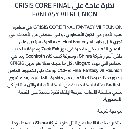
نظرة عامة على CRISIS CORE FINAL
FANTASY VII REUNION
CRISIS CORE FINAL FANTASY VII REUNION هي مغامرة
لعب الأدوار في الكون الأسطوري، والتي ستحكي عن الأحداث التي
تجري قبل بداية Final Fantasy VII. هذه المرة، سيتعين على
اللاعبين الذهاب في مغامرة في دور Zack Fair ومعرفة ما حدث
داخل أسوار شركة Shinra، ومعرفة كيف كان Sephiroth وما هي
المخاطر التي تهدد Midgard. كل ما عليك فعله هو تنزيل CRISIS
CORE: Final Fantasy VII Reunion تورنت على الكمبيوتر الخاص
بك وبعد ذلك يمكنك الذهاب في مغامرة. بالمناسبة، يعد مشروع
اللعبة هذا بمثابة نسخة جديدة من النسخة الأصلية والآن ستتاح لكل
محبي سلسلة الألعاب الفرصة لإلقاء نظرة جديدة على القصة
الأسطورية.
مواجهة شرسة
ستخبرك قصة اللعبة بمن قاتل جنود شركة Shinra بالضبط، وما