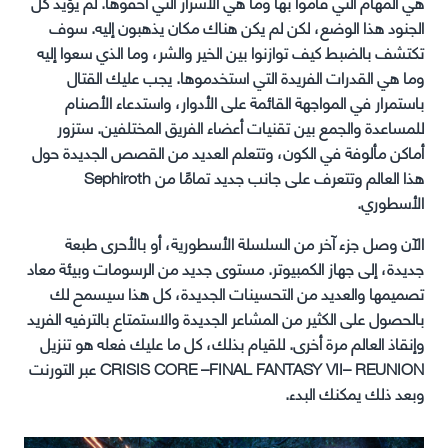
هي المهام التي قاموا بها وما هي الأسرار التي أخفوها. لم يؤيد كل
الجنود هذا الوضع، لكن لم يكن هناك مكان يذهبون إليه. سوف
تكتشف بالضبط كيف توازنوا بين الخير والشر، وما الذي سعوا إليه
وما هي القدرات الفريدة التي استخدموها. يجب عليك القتال
باستمرار في المواجهة القائمة على الأدوار، واستدعاء الأصنام
للمساعدة والجمع بين تقنيات أعضاء الفريق المختلفين. ستزور
أماكن مألوفة في الكون، وتتعلم العديد من القصص الجديدة حول
هذا العالم وتتعرف على جانب جديد تمامًا من Sephiroth
الأسطوري.
الآن وصل جزء آخر من السلسلة الأسطورية، أو بالأحرى طبعة
جديدة، إلى جهاز الكمبيوتر. مستوى جديد من الرسومات وبيئة معاد
تصميمها والعديد من التحسينات الجديدة، كل هذا سيسمح لك
بالحصول على الكثير من المشاعر الجديدة والاستمتاع بالترفيه الفريد
وإنقاذ العالم مرة أخرى. للقيام بذلك، كل ما عليك فعله هو تنزيل
CRISIS CORE –FINAL FANTASY VII– REUNION عبر التورنت
وبعد ذلك يمكنك البدء.