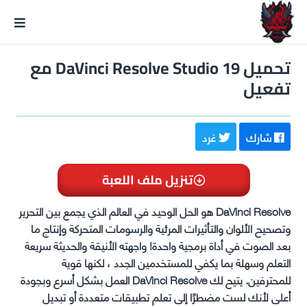
GxmeDope
تحميل DaVinci Resolve Studio 19 مع
تفعيل
شارك
غرد
تنزيل ملف اللعبة
DaVinci Resolve هو الحل الوحيد في العالم الذي يجمع بين التحرير
وتصحيح الألوان والتأثيرات المرئية والرسومات المتحركة وإنتاج ما
بعد الصوت في أداة برمجية واحدة! واجهته الأنيقة والحديثة سريعة
التعلم وسهلة بما يكفي للمستخدمين الجدد ، لكنها قوية
للمحترفين. يتيح لك DaVinci Resolve العمل بشكل أسرع وبجودة
أعلى لأنك لست مضطرًا إلى تعلم تطبيقات متعددة أو تبديل