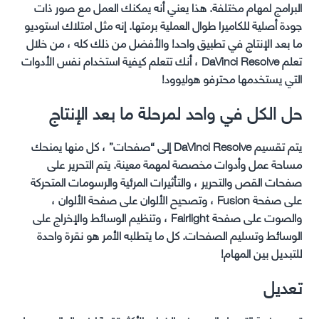
البرامج لمهام مختلفة. هذا يعني أنه يمكنك العمل مع صور ذات
جودة أصلية للكاميرا طوال العملية برمتها. إنه مثل امتلاك استوديو
ما بعد الإنتاج في تطبيق واحد! والأفضل من ذلك كله ، من خلال
تعلم DaVinci Resolve ، أنك تتعلم كيفية استخدام نفس الأدوات
التي يستخدمها محترفو هوليوود!
حل الكل في واحد لمرحلة ما بعد الإنتاج
يتم تقسيم DaVinci Resolve إلى “صفحات” ، كل منها يمنحك
مساحة عمل وأدوات مخصصة لمهمة معينة. يتم التحرير على
صفحات القص والتحرير ، والتأثيرات المرئية والرسومات المتحركة
على صفحة Fusion ، وتصحيح الألوان على صفحة الألوان ،
والصوت على صفحة Fairlight ، وتنظيم الوسائط والإخراج على
الوسائط وتسليم الصفحات. كل ما يتطلبه الأمر هو نقرة واحدة
للتبديل بين المهام!
تعديل