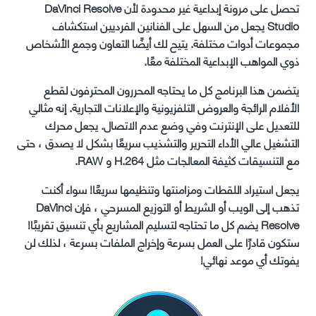
تحصل على مرونة إبداعية غير محدودة لأن DaVinci Resolve
Studio يجعل من السهل على الفنانين الفرديين استكشاف
مجموعات أدوات مختلفة. يتيح لك أيضًا التعاون وجمع الأشخاص
ذوي المواهب الإبداعية المختلفة معًا.
يتضمن هذا البرنامج كل ما يحتاجه المحررون المحترفون لقطع
الأفلام الرائجة والعروض التلفزيونية والإعلانات التجارية. إنه مثالي
للتعديل على الإنترنت وفي وضع عدم الاتصال. يجعل محرك
التشغيل عالي الأداء التحرير والتشذيب سريعًا بشكل لا يصدق ، حتى
مع التنسيقات كثيفة المعالجات مثل H.264 و RAW.
يجعل استيراد اللقطات ومزامنتها وتنظيمها سريعًا! سواء أكنت
تذهب إلى الويب أو الشريط أو التوزيع المسرحي ، فإن DaVinci
Resolve يضم كل ما تحتاجه لتسليم المشاريع بأي تنسيق تقريبًا!
ستكون قادرًا على العمل بسرعة وإخراج الملفات بسرعة ، لذلك لن
يفوتك أي موعد نهائي!