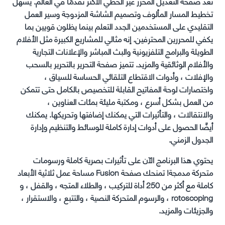
تعد صفحة التعديل المحرر غير الخطي الأكثر تقدمًا في العالم. يسهل
تخطيط المسار المألوف وتصميم الشاشة المزدوجة وسير العمل
التقليدي على المستخدمين الجدد التعلم بينما يظلون قويين بما
يكفي للمحررين المحترفين. إنه مثالي للمشاريع الكبيرة مثل الأفلام
الطويلة والبرامج التلفزيونية والبث المباشر والإعلانات التجارية
والأفلام الوثائقية والمزيد. تتميز صفحة التحرير بالتحرير بالسحب
والإفلات ، وأدوات الاقتطاع التلقائي الحساسة للسياق ،
واختصارات لوحة المفاتيح القابلة للتخصيص بالكامل حتى تتمكن
من العمل بشكل أسرع ، ومكتبة مليئة بمئات العناوين ،
والانتقالات ، والتأثيرات التي يمكنك إضافتها وتحريكها. يمكنك
أيضًا الحصول على أدوات إدارة كاملة للوسائط والتنظيم وإدارة
الجدول الزمني.
يحتوي هذا البرنامج الآن على تأثيرات بصرية كاملة ورسومات
متحركة مدمجة! تمنحك صفحة Fusion مساحة عمل ثلاثية الأبعاد
كاملة مع أكثر من 250 أداة للتركيب ، والطلاء المتجه ، والقفل ، و
rotoscoping ، والرسوم المتحركة النصية ، والتتبع ، والاستقرار ،
والجزيئات والمزيد.