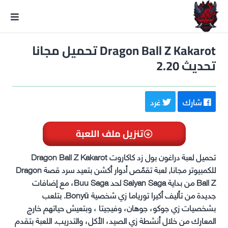
GxmeDope
Dragon Ball Z Kakarot تحميل مجانا
تحديث 2.20
شارك
غرد
تنزيل ملف اللعبة
تحميل لعبة دراغون بول زد كاكاروت Dragon Ball Z Kakarot
للكمبيوتر مجانا, لعبة تقمّص أدوار أكشن بتعيد سرد قصة Dragon
Ball Z من بداية Saiyan Saga لحد Buu Saga، مع إضافات
جديدة من تأليف أكيرا تورياما زي شخصية Bonyū. بتلعب
بشخصيات زي جوكو، جوهان، وفيجيتا ، وبتعيش حياتهم خارج
المعارك من خلال أنشطة زي الصيد، الأكل، والتدريب. اللعبة بتقدم