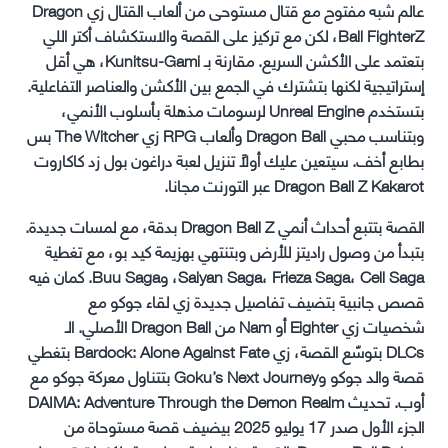
عالم شبه مفتوح مع قتال مستوحى من ألعاب القتال زي Dragon
Ball FighterZ، لكن مع تركيز على القصة والاستكشاف أكتر اللي
بتعتمد على الأكشن السريع. مقارنة بـ Kunitsu-Gami، هي أقل
إستراتيجية لكنها بتشترك في الجمع بين الأكشن والعناصر التفاعلية.
بتستخدم Unreal Engine لرسومات مذهلة بأسلوب الأنمي،
وبتناسب محبي Dragon Ball وألعاب RPG زي The Witcher بس
بطابع أخف. سيتعين عليك أولاً تنزيل لعبة دراغون بول زد كاكاروت
Dragon Ball Z Kakarot عبر التورنت مجانا.
القصة بتتبع أحداث أنمي Dragon Ball Z بدقة، مع لمسات جديدة.
بتبدأ من وصول راديتز للأرض وبتنتهي بهزيمة كيد بو، مع تغطية
Saiyan Saga، Frieza Saga، Cell Saga، وBuu Saga. كمان فيه
قصص جانبية بتضيف تفاصيل جديدة زي لقاء جوكو مع
شخصيات زي Eighter أو Nam من Dragon Ball الأصلي. الـ
DLCs بتوسّع القصة، زي Bardock: Alone Against Fate بتغطي
قصة والد جوكو وGoku’s Next Journey بتتناول معركة جوكو مع
أوب. تحديث DAIMA: Adventure Through the Demon Realm
الجزء الأول صدر 17 يوليو 2025 بيضيف قصة مستوحاة من