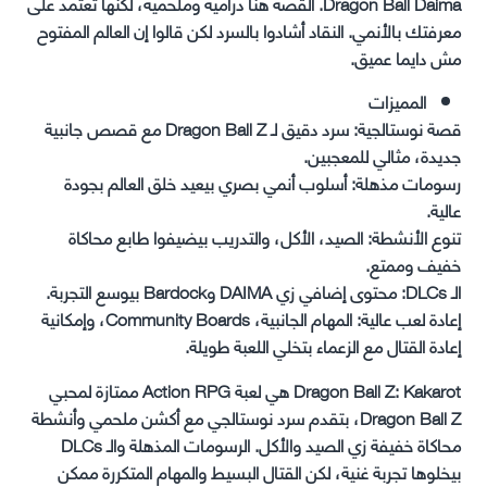
Dragon Ball Daima. القصة هنا درامية وملحمية، لكنها تعتمد على
معرفتك بالأنمي. النقاد أشادوا بالسرد لكن قالوا إن العالم المفتوح
مش دايما عميق.
المميزات
قصة نوستالجية: سرد دقيق لـ Dragon Ball Z مع قصص جانبية
جديدة، مثالي للمعجبين.
رسومات مذهلة: أسلوب أنمي بصري بيعيد خلق العالم بجودة
عالية.
تنوع الأنشطة: الصيد، الأكل، والتدريب بيضيفوا طابع محاكاة
خفيف وممتع.
الـ DLCs: محتوى إضافي زي DAIMA وBardock بيوسع التجربة.
إعادة لعب عالية: المهام الجانبية، Community Boards، وإمكانية
إعادة القتال مع الزعماء بتخلي اللعبة طويلة.
Dragon Ball Z: Kakarot هي لعبة Action RPG ممتازة لمحبي
Dragon Ball Z، بتقدم سرد نوستالجي مع أكشن ملحمي وأنشطة
محاكاة خفيفة زي الصيد والأكل. الرسومات المذهلة والـ DLCs
بيخلوها تجربة غنية، لكن القتال البسيط والمهام المتكررة ممكن