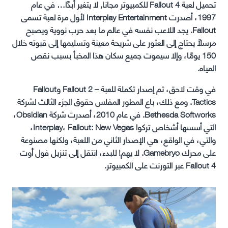
تحميل لعبة Fallout 4 للكمبيوتر مجانا, لا يتغير أبدًا… في عام
1997، أصدرت Interplay Entertainment لأول مرة لعبة تسمى
Fallout. يجد اللاعب نفسه في عالم ما بعد حرب نووية ويصبح
مرسلاً يحتاج إلى العثور على شريحة معينة وتسليمها إلى قبوته خلال
150 يومًا، وإلا سيموت جميع سكان هذا المخبأ بسبب نقص
المياه.
في وقت لاحق، تم إصدار تكملة للعبة – Fallout 2 وFallout
Tactics. ومع ذلك، باع المطور المفلس حقوق الجزء الثالث لشركة
Bethesda Softworks. في عام 2010، أصدرت شركة Obsidian،
التي أسسها أشخاص تركوا Interplay، Fallout: New Vegas،
والتي، في الواقع، هي الإصدار الثاني من اللعبة، ولكنها مصنوعة
على محرك Gamebryo. لا يهم! للبدء، انتقل إلى تنزيل فول أوت
Fallout 4 عبر التورنت على الكمبيوتر.