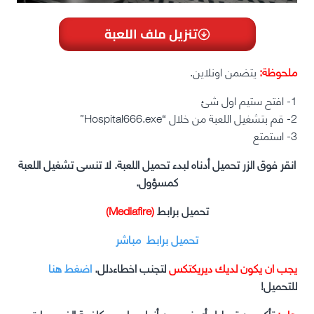
تنزيل ملف اللعبة
ملحوظة:
يتضمن اونلاين.
1- افتح ستيم اول شئ
2- قم بتشغيل اللعبة من خلال “Hospital666.exe”
3- استمتع
انقر فوق الزر تحميل أدناه لبدء تحميل اللعبة. لا تنسى تشغيل اللعبة
كمسؤول.
تحميل برابط
(Mediafire)
تحميل برابط مباشر
يجب ان يكون لديك ديريكتكس
لتجنب اخطاءدلل.
اضغط هنا
للتحميل!
هام:
تأكد من تعطيل أي نوع من أنواع برامج مكافحة الفيروسات