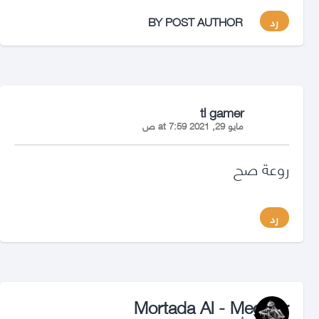
رد
BY POST AUTHOR
says:
tl gamer
مايو 29, 2021 at 7:59 ص
روعة صح
رد
says:
Mortada Al - Megwar