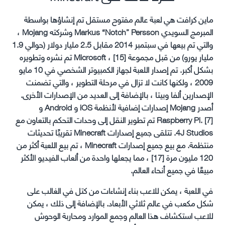
ماين كرافت هي لعبة عالم مفتوح مستقل تم إنشاؤها بواسطة
المبرمج السويدي Markus “Notch” Persson وشركته Mojang ،
والتي تم بيعها في سبتمبر 2014 مقابل 2.5 مليار دولار (حوالي 1.9
مليار يورو) من قبل مجموعة Microsoft ، [15] تم نشره وتطويره
بشكل أكبر. تم إصدار اللعبة لجهاز الكمبيوتر الشخصي في 10 مايو
2009 ، ولكنها كانت لا تزال في مرحلة التطوير ، والتي تضمنت
الإصدارين ألفا وبيتا ، بالإضافة إلى العديد من الإصدارات الأخرى.
أصدر Mojang إصدارات إضافية لأنظمة iOS و Android و
Raspberry Pi. [7] تم تطوير النقل إلى وحدات التحكم بالتعاون مع
4J Studios. تتلقى جميع إصدارات Minecraft تقريبًا تحديثات
منتظمة. مع بيع جميع إصدارات Minecraft ، تم بيع اللعبة أكثر من
120 مليون مرة [17] ، مما يجعلها واحدة من ألعاب الفيديو الأكثر
مبيعًا في جميع أنحاء العالم.
في اللعبة ، يمكن للاعب بناء إنشاءات من كتل في الغالب على
شكل مكعب في عالم ثلاثي الأبعاد. بالإضافة إلى ذلك ، يمكن
للاعب استكشاف هذا العالم وجمع الموارد ومحاربة الوحوش