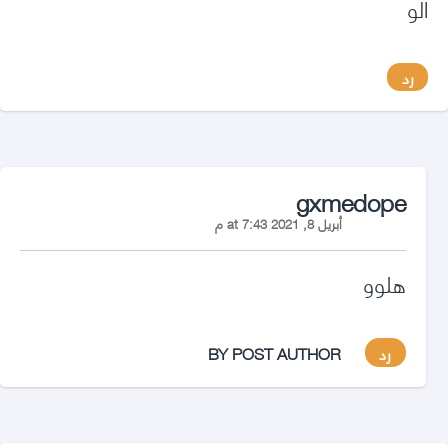
الو
رد
says:
gxmedope
أبريل 8, 2021 at 7:43 م
هلوو
رد
BY POST AUTHOR