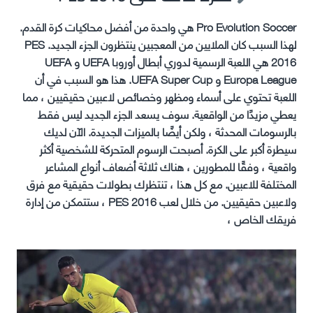
Pro Evolution Soccer هي واحدة من أفضل محاكيات كرة القدم.
لهذا السبب كان الملايين من المعجبين ينتظرون الجزء الجديد. PES
2016 هي اللعبة الرسمية لدوري أبطال أوروبا UEFA و UEFA
Europa League و UEFA Super Cup. هذا هو السبب في أن
اللعبة تحتوي على أسماء ومظهر وخصائص لاعبين حقيقيين ، مما
يعطي مزيدًا من الواقعية. سوف يسعد الجزء الجديد ليس فقط
بالرسومات المحدثة ، ولكن أيضًا بالميزات الجديدة. الآن لديك
سيطرة أكبر على الكرة. أصبحت الرسوم المتحركة للشخصية أكثر
واقعية ، وفقًا للمطورين ، هناك ثلاثة أضعاف أنواع المشاعر
المختلفة للاعبين. مع كل هذا ، تنتظرك بطولات حقيقية مع فرق
ولاعبين حقيقيين. من خلال لعب PES 2016 ، ستتمكن من إدارة
فريقك الخاص ،