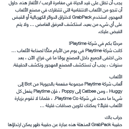
يجب أن تظل على قيد الحياة في مغامرة الرعب / الألغاز هذه. حاول
أن تنجو من الألعاب الانتقامية التي تنتظرك في مصنع الألعاب
المهجور. استخدم GrabPack لاختراق الدوائر الكهربائية أو القبض
على أي شيء من بعيد. استكشف المرفق الغامض … ولا يتم
القبض عليك.
مرحبًا بكم في شركة Playtime!
كانت شركة Playtime في يوم من الأيام ملكًا لصناعة الألعاب …
حتى اختفى الجميع داخل المصنع يومًا ما في فراغ. الآن ، بعد
سنوات ، يجب أن تستكشف المصنع المهجور وتكشف الحقيقة.
الألعاب
ألعاب شركة Playtime مجموعة مفعمة بالحيوية! من Bot إلى
Huggy ، ومن Catbee إلى Poppy ، فإن Playtime يفعل كل
شيء! ما دمت في شركة Playtime Co. ، فلماذا لا تقوم بزيارة
الألعاب قليلاً؟ يمكنك تكوين صداقات قليلة …
جراب باك
حقيبة GrabPack المذهلة هذه عبارة عن حقيبة ظهر يمكن ارتداؤها