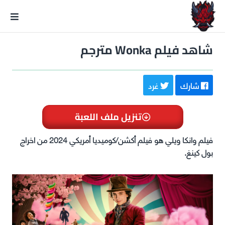
GxmeDope
شاهد فيلم Wonka مترجم
شارك
غرد
تنزيل ملف اللعبة
فيلم وانكا ويلي هو فيلم أكشن/كوميديا أمريكي 2024 من اخراج
بول كينغ.