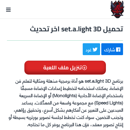
GxmeDope
تحميل set.a.light 3D اخر تحديث
شارك
غرد
تنزيل ملف اللعبة
برنامج set.a.light 3D هو أداة برمجية مذهلة ومثالية لتعلم فن
الإضاءة. يمكنك استخدامه لتخطيط إعدادات الإضاءة مسبقًا
باستخدام الإضاءة الأحادية (Monolights) أو الإضاءة السريعة
(Speed Lights) مع مجموعة واسعة من المعدِّلات. يساعد
المبدعين على التعبير عن أفكارهم بشكل أسرع، وتحقيق رؤاهم،
وتجنب التخمين. سواء كنت تخطط لجلسة تصوير بورتريه بسيطة أو
إنتاج تصوير معقد، فإن هذا البرنامج يوفر كل ما تحتاجه.